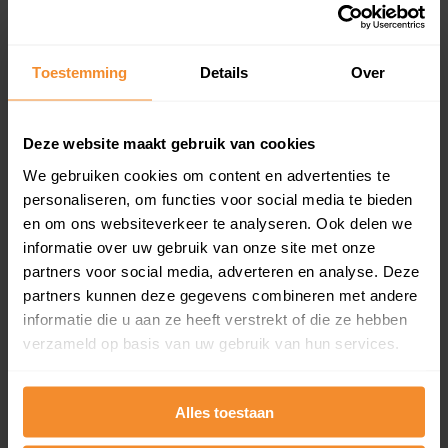
Koopsommenoverzicht (1 jaar gratis
updates)
Toestemming
Details
Over
Inclusief 1 jaar gratis updates
Een overzicht van alle verkochte woningen (koopsom
en koopdatum) binnen een postcodegebied. Dit
Deze website maakt gebruik van cookies
inclusief een jaar lang gratis updates van nieuwe
We gebruiken cookies om content en advertenties te
koopsommen.
personaliseren, om functies voor social media te bieden
en om ons websiteverkeer te analyseren. Ook delen we
informatie over uw gebruik van onze site met onze
partners voor social media, adverteren en analyse. Deze
Bekijk product
partners kunnen deze gegevens combineren met andere
informatie die u aan ze heeft verstrekt of die ze hebben
Direct leverbaar
verzameld op basis van uw gebruik van hun services.
Alles toestaan
Kadastrale kaart pakket
Alleen globale ligging perceel