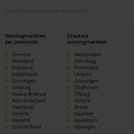
Verwijder woning van Huizendata
Woningmarkten
Grootste
per provincie
woningmarkten
Drenthe
Amsterdam
Flevoland
Den Haag
Friesland
Rotterdam
Gelderland
Utrecht
Groningen
Groningen
Limburg
Eindhoven
Noord-Brabant
Tilburg
Noord-Holland
Almere
Overijssel
Breda
Utrecht
Haarlem
Zeeland
Apeldoorn
Zuid-Holland
Nijmegen