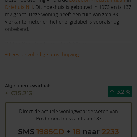
Driehuis NH
. Dit hoekhuis is gebouwd in 1973 en is 137
m2 groot. Deze woning heeft een tuin van zo’n 88
vierkante meter en het energielabel is vooralsnog
onbekend.
Dit hoekhuis heeft geen herleidbare
koopsominformatie en is in de afgelopen 12 maanden
+ Lees de volledige omschrijving
meer dan 9% meer waard geworden. De woning is
sinds 1993 waarschijnlijk niet meer verkocht.
Bosboom-Toussaintlaan 18 heeft volgens de gemeente
Afgelopen kwartaal:
Velsen een WOZ waarde van €407.000 (2020). Volgens
3,2 %
+ €15.213
Kadasterdata is de kans laag dat deze waarde te hoog
is en dat er bespaard zou kunnen worden op de
gemeentelijke belastingen. Met het
gratis WOZ alarm
Direct de actuele woningwaarde weten van
bent u elk jaar op de hoogte van uw laatste WOZ
Bosboom-Toussaintlaan 18?
waarde en kansen op besparing. Schrijf u
hier
gratis in.
SMS
1985CD
+
18
naar
2233