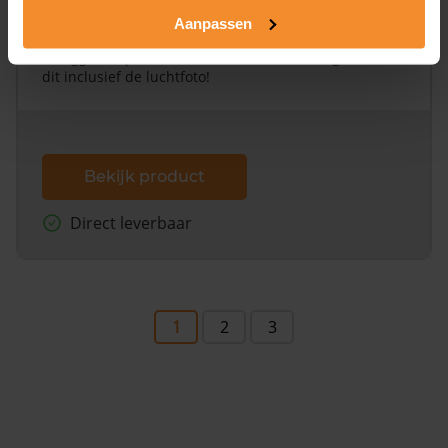
Aanpassen
Een uitgebreid overzicht van het perceel en
omliggende percelen met de kadastrale erfgrenzen,
dit inclusief de luchtfoto!
Bekijk product
Direct leverbaar
1
2
3