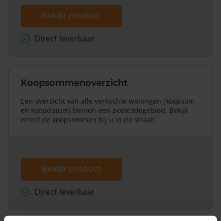
Bekijk product
Direct leverbaar
Koopsommenoverzicht
Een overzicht van alle verkochte woningen (koopsom
en koopdatum) binnen een postcodegebied. Bekijk
direct de koopsommen bij u in de straat!
Bekijk product
Direct leverbaar