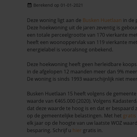
Berekend op 01-01-2021
Deze woning ligt aan de
Busken Huetlaan
in de 
Deze hoekwoning uit de jaren zeventig is gebou
een totale perceelgrootte van 170 vierkante met
heeft een woonoppervlak van 119 vierkante met
energielabel is vooralsnog onbekend.
Deze hoekwoning heeft geen herleidbare koops
in de afgelopen 12 maanden meer dan 9% mee
De woning is sinds 1993 waarschijnlijk niet mee
Busken Huetlaan 15 heeft volgens de gemeent
waarde van €465.000 (2020). Volgens Kadasterda
dat deze waarde te hoog is en dat er bespaard
op de gemeentelijke belastingen. Met het
grati
elk jaar op de hoogte van uw laatste WOZ waar
besparing. Schrijf u
hier
gratis in.