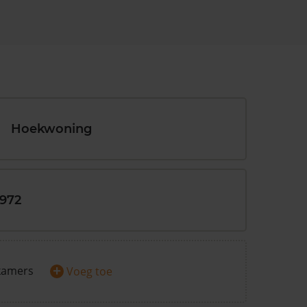
Hoekwoning
1972
+
kamers
Voeg toe