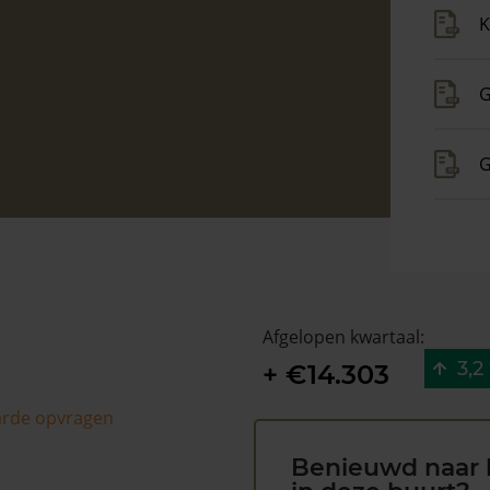
K
G
G
Afgelopen kwartaal:
3,2
+ €14.303
arde opvragen
Benieuwd naar 