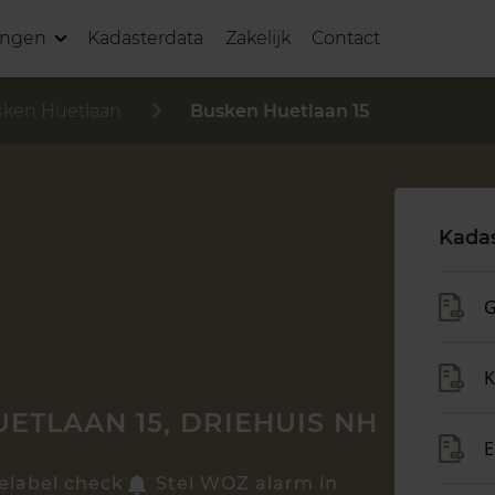
ingen
Kadasterdata
Zakelijk
Contact
ken Huetlaan
Busken Huetlaan 15
Kadas
G
K
ETLAAN 15, DRIEHUIS NH
E
elabel check
Stel WOZ alarm in