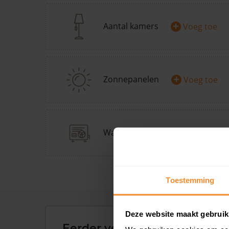
+
Aantal kamers
Voeg toe
+
Zonnepanelen
Voeg toe
+
Warmtepomp
Doe Warmp
Toestemming
Deze website maakt gebruik
Eerder verkochte woningen 