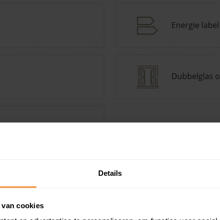
Energie label
Dubbelglas o
tepomp Keuzehulp
Andere kenmerken toevoegen?
Voeg toe
Details
 van cookies
in de buurt