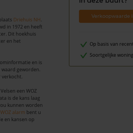
in deze buurt?
Verkoopwaarde i
plaats
Driehuis NH
.
wd in 1972 en heeft
er. Dit hoekhuis
er en het
Op basis van recen
Soortgelijke wonin
ominformatie en is
r waard geworden.
r verkocht.
e Velsen een WOZ
ta is de kans laag
 zou kunnen worden
s WOZ alarm
bent u
de en kansen op