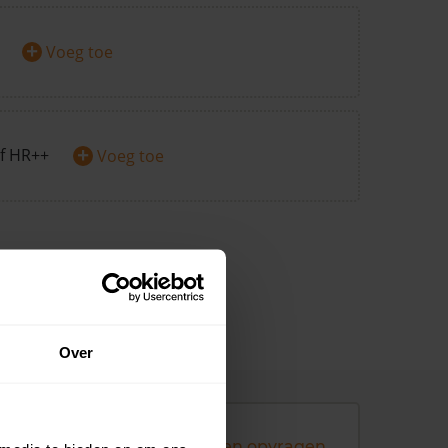
+
Voeg toe
+
f HR++
Voeg toe
Over
Andere koopsommen opvragen