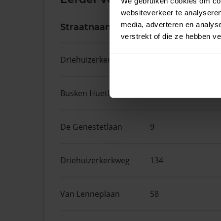
We gebruiken cookies om cont
websiteverkeer te analyseren
media, adverteren en analys
Straatnaam
Huisnr.
verstrekt of die ze hebben v
Driehuizerkerkweg
96
Busken Huetlaan
25
De Genestetlaan
9
Driehuizerkerkweg
134
Van Lenneplaan
58