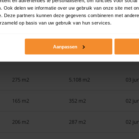
ent en advertenties te personaliseren, om functies voor social
. Ook delen we informatie over uw gebruik van onze site met on
e. Deze partners kunnen deze gegevens combineren met andere i
Woonoppervlak
Perceel
Ver
erzameld op basis van uw gebruik van hun services.
146 m2
290 m2
15 ju
Aanpassen
115 m2
132 m2
03 ju
275 m2
5.108 m2
03 ju
165 m2
352 m2
02 ju
206 m2
287 m2
02 ju