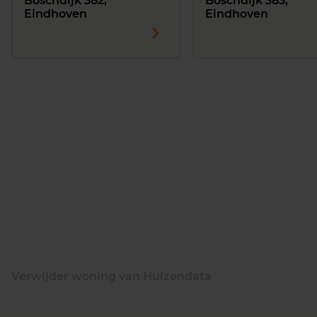
Boschdijk 382,
Boschdijk 383,
Eindhoven
Eindhoven
Verwijder woning van Huizendata