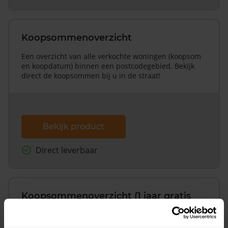
Koopsommenoverzicht
Een overzicht van alle verkochte woningen (koopsom
en koopdatum) binnen een postcodegebied. Bekijk
direct de koopsommen bij u in de straat!
Bekijk product
Direct leverbaar
Koopsommenoverzicht (1 jaar gratis
updates)
Inclusief 1 jaar gratis updates