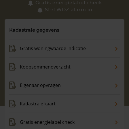
Zoek een woning
Gratis energielabel check
Stel WOZ alarm in
Vragen? Neem contact met ons op
Kadastrale gegevens
088 220 4200
Maandag t/m vrijdag - 08:00 -18:00
Gratis woningwaarde indicatie
Koopsommenoverzicht
Eigenaar opvragen
Kadastrale kaart
Gratis energielabel check