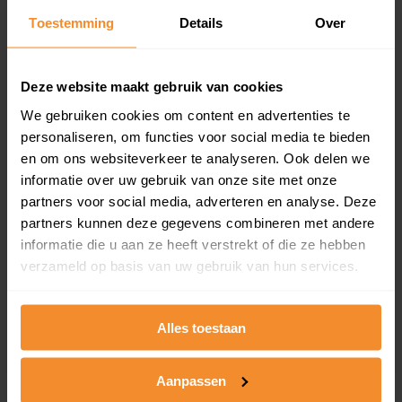
Toestemming
Details
Over
Een overzicht van alle verkochte woningen (koopsom
en koopdatum) binnen een postcodegebied. Dit
inclusief een jaar lang gratis updates van nieuwe
koopsommen.
Deze website maakt gebruik van cookies
We gebruiken cookies om content en advertenties te
personaliseren, om functies voor social media te bieden
en om ons websiteverkeer te analyseren. Ook delen we
Bekijk product
informatie over uw gebruik van onze site met onze
partners voor social media, adverteren en analyse. Deze
Direct leverbaar
partners kunnen deze gegevens combineren met andere
informatie die u aan ze heeft verstrekt of die ze hebben
verzameld op basis van uw gebruik van hun services.
Kadastrale kaart pakket
Alleen globale ligging perceel
Alles toestaan
Een uitgebreid overzicht van het perceel en
omliggende percelen met de kadastrale erfgrenzen,
Aanpassen
dit inclusief de luchtfoto!