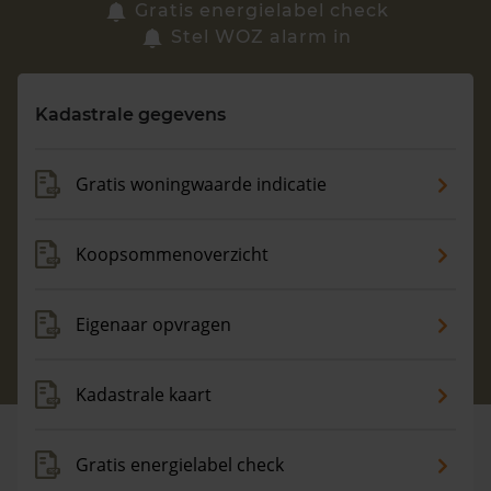
Zoek een woning
Gratis energielabel check
Stel WOZ alarm in
Vragen? Neem contact met ons op
Kadastrale gegevens
088 220 4200
Maandag t/m vrijdag - 08:00 -18:00
Gratis woningwaarde indicatie
Koopsommenoverzicht
Eigenaar opvragen
Kadastrale kaart
Gratis energielabel check