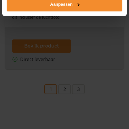
Aanpassen
Een uitgebreid overzicht van het perceel en
omliggende percelen met de kadastrale erfgrenzen,
dit inclusief de luchtfoto!
Bekijk product
Direct leverbaar
1
2
3