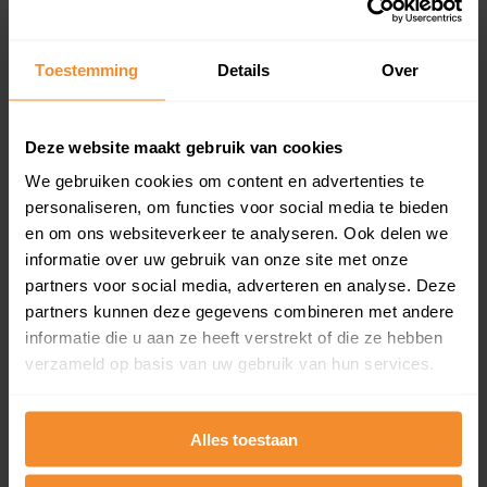
Koopsommenoverzicht (1 jaar gratis
updates)
Toestemming
Details
Over
Inclusief 1 jaar gratis updates
Een overzicht van alle verkochte woningen (koopsom
en koopdatum) binnen een postcodegebied. Dit
Deze website maakt gebruik van cookies
inclusief een jaar lang gratis updates van nieuwe
koopsommen.
We gebruiken cookies om content en advertenties te
personaliseren, om functies voor social media te bieden
en om ons websiteverkeer te analyseren. Ook delen we
informatie over uw gebruik van onze site met onze
partners voor social media, adverteren en analyse. Deze
Bekijk product
partners kunnen deze gegevens combineren met andere
Direct leverbaar
informatie die u aan ze heeft verstrekt of die ze hebben
verzameld op basis van uw gebruik van hun services.
Kadastrale kaart pakket
Alles toestaan
Alleen globale ligging perceel