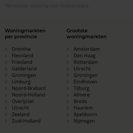
Verwijder woning van Huizendata
Woningmarkten
Grootste
per provincie
woningmarkten
Drenthe
Amsterdam
Flevoland
Den Haag
Friesland
Rotterdam
Gelderland
Utrecht
Groningen
Groningen
Limburg
Eindhoven
Noord-Brabant
Tilburg
Noord-Holland
Almere
Overijssel
Breda
Utrecht
Haarlem
Zeeland
Apeldoorn
Zuid-Holland
Nijmegen