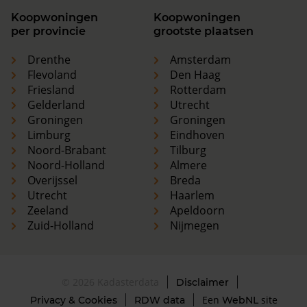
Koopwoningen
Koopwoningen
per provincie
grootste plaatsen
Drenthe
Amsterdam
Flevoland
Den Haag
Friesland
Rotterdam
Gelderland
Utrecht
Groningen
Groningen
Limburg
Eindhoven
Noord-Brabant
Tilburg
Noord-Holland
Almere
Overijssel
Breda
Utrecht
Haarlem
Zeeland
Apeldoorn
Zuid-Holland
Nijmegen
© 2026 Kadasterdata
Disclaimer
Een
site
Privacy & Cookies
RDW data
WebNL