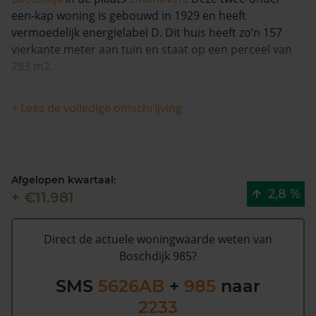
een-kap woning is gebouwd in 1929 en heeft
vermoedelijk energielabel D. Dit huis heeft zo’n 157
vierkante meter aan tuin en staat op een perceel van
283 m2.
Dit huis is in 2019 voor het laatst verkocht en is in de
+ Lees de volledige omschrijving
afgelopen 12 maanden met meer dan 9% in waarde
gestegen. Sinds 1993 is de woning totaal 2 keer
verkocht.
Afgelopen kwartaal:
De gemeentelijke WOZ waarde van Boschdijk 985 is
2,8 %
+ €11.981
€303.000 (2020). Volgens Kadasterdata is de kans laag
dat deze waarde te hoog is en dat er bespaard zou
kunnen worden op de gemeentelijke belastingen. Met
Direct de actuele woningwaarde weten van
het
gratis WOZ alarm
bent u elk jaar op de hoogte van
Boschdijk 985?
uw laatste WOZ waarde en kansen op besparing.
SMS
5626AB
+
985
naar
Schrijf u
hier
gratis in.
2233