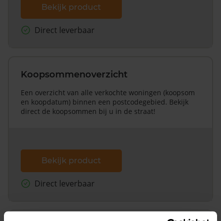
Bekijk product
Direct leverbaar
Koopsommenoverzicht
Een overzicht van alle verkochte woningen (koopsom
en koopdatum) binnen een postcodegebied. Bekijk
direct de koopsommen bij u in de straat!
Bekijk product
Direct leverbaar