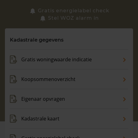
Zoek een woning
Gratis energielabel check
Stel WOZ alarm in
Vragen? Neem contact met ons op
Kadastrale gegevens
088 220 4200
Maandag t/m vrijdag - 08:00 -18:00
Gratis woningwaarde indicatie
Koopsommenoverzicht
Eigenaar opvragen
Kadastrale kaart