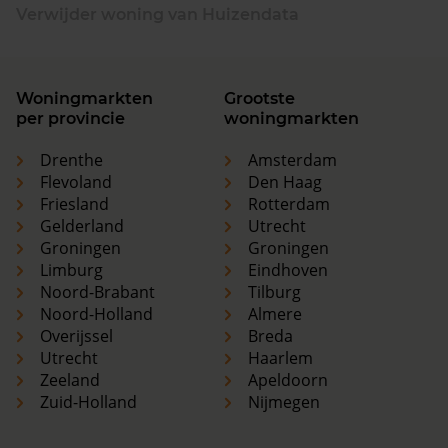
Verwijder woning van Huizendata
Woningmarkten
Grootste
per provincie
woningmarkten
Drenthe
Amsterdam
Flevoland
Den Haag
Friesland
Rotterdam
Gelderland
Utrecht
Groningen
Groningen
Limburg
Eindhoven
Noord-Brabant
Tilburg
Noord-Holland
Almere
Overijssel
Breda
Utrecht
Haarlem
Zeeland
Apeldoorn
Zuid-Holland
Nijmegen