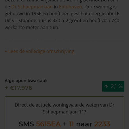
de
Dr Schaepmanlaan
in
Eindhoven
. Deze woning is
gebouwd in 1956 en heeft een geschat energielabel E.
Dit vrijstaande huis is 330 m2 groot en heeft zo’n 740
vierkante meter aan tuin.
Dit huis is in 2018 voor het laatst van eigenaar
veranderd en is in de afgelopen 12 maanden meer dan
+ Lees de volledige omschrijving
8% meer waard geworden. Er zijn vanaf 1993 totaal 2
verkopen bekend voor deze woning.
De gemeentelijke WOZ waarde van Dr Schaepmanlaan
Afgelopen kwartaal:
11 is €1.243.000 (2020). Volgens Kadasterdata is de
2,1 %
+ €17.976
kans hoog dat deze waarde te hoog is en dat er
bespaard zou kunnen worden op de gemeentelijke
belastingen. Met het
gratis WOZ alarm
bent u elk jaar
Direct de actuele woningwaarde weten van Dr
op de hoogte van uw laatste WOZ waarde en kansen
Schaepmanlaan 11?
op besparing. Schrijf u
hier
gratis in.
SMS
5615EA
+
11
naar
2233