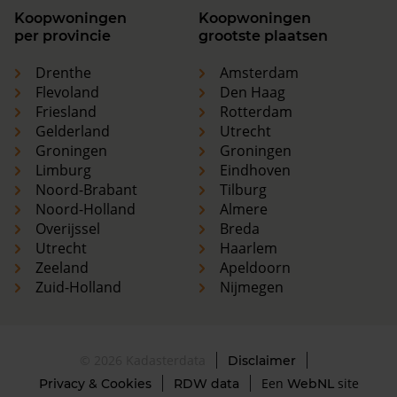
Koopwoningen
Koopwoningen
per provincie
grootste plaatsen
Drenthe
Amsterdam
Flevoland
Den Haag
Friesland
Rotterdam
Gelderland
Utrecht
Groningen
Groningen
Limburg
Eindhoven
Noord-Brabant
Tilburg
Noord-Holland
Almere
Overijssel
Breda
Utrecht
Haarlem
Zeeland
Apeldoorn
Zuid-Holland
Nijmegen
© 2026 Kadasterdata
Disclaimer
Een
site
Privacy & Cookies
RDW data
WebNL