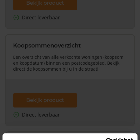
Bekijk product
Direct leverbaar
Koopsommenoverzicht
Een overzicht van alle verkochte woningen (koopsom
en koopdatum) binnen een postcodegebied. Bekijk
direct de koopsommen bij u in de straat!
Bekijk product
Direct leverbaar