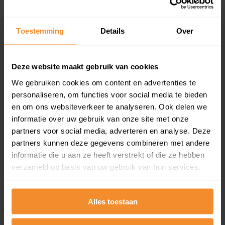
Koopsommenoverzicht (1 jaar gratis
updates)
Toestemming
Details
Over
Inclusief 1 jaar gratis updates
Een overzicht van alle verkochte woningen (koopsom
en koopdatum) binnen een postcodegebied. Dit
Deze website maakt gebruik van cookies
inclusief een jaar lang gratis updates van nieuwe
koopsommen.
We gebruiken cookies om content en advertenties te
personaliseren, om functies voor social media te bieden
en om ons websiteverkeer te analyseren. Ook delen we
informatie over uw gebruik van onze site met onze
Bekijk product
partners voor social media, adverteren en analyse. Deze
partners kunnen deze gegevens combineren met andere
Direct leverbaar
informatie die u aan ze heeft verstrekt of die ze hebben
verzameld op basis van uw gebruik van hun services.
Kadastrale kaart pakket
Alles toestaan
Alleen globale ligging perceel