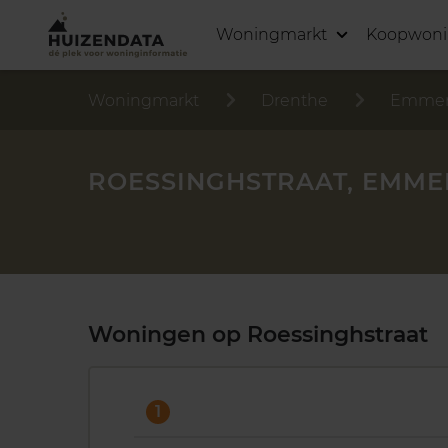
Woningmarkt
Koopwon
Woningmarkt
Drenthe
Emme
ROESSINGHSTRAAT, EMME
Woningen op Roessinghstraat
1