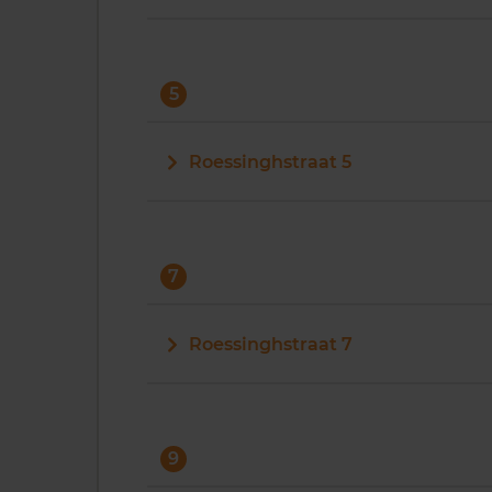
5
Roessinghstraat 5
7
Roessinghstraat 7
9