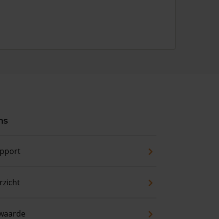
ns
pport
zicht
waarde