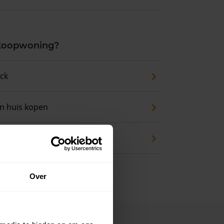
 koopwoning?
eck
an huis kopen
en
Over