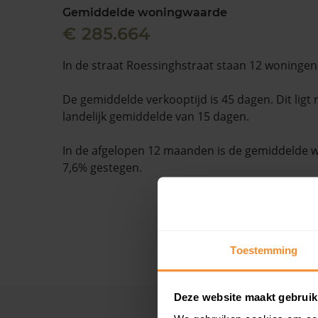
Gemiddelde woningwaarde
€ 285.664
In de straat Roessinghstraat staan 12 woningen
De gemiddelde verkooptijd is 45 dagen. Dit ligt
landelijk gemiddelde van 15 dagen.
In de afgelopen 12 maanden is de gemiddelde
7,6% gestegen.
Toestemming
Deze website maakt gebruik