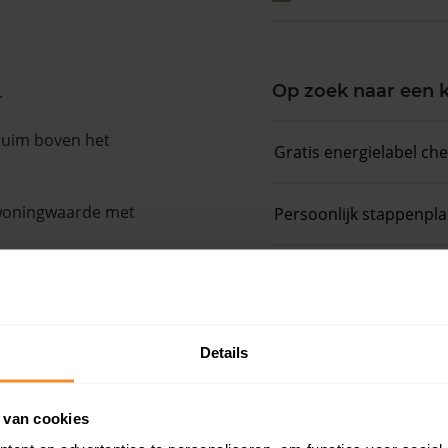
Op zoek naar een
.
 ruim boven het
Gratis energielabel ch
 woningwaarde met
Persoonlijk stappenpl
Slim bieden in 3 stapp
Details
 van cookies