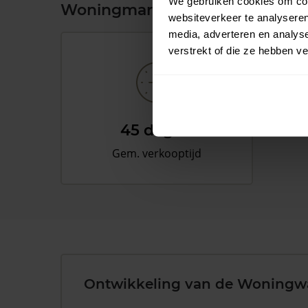
We gebruiken cookies om cont
Woningmarkt en woningwaard
websiteverkeer te analyseren
media, adverteren en analys
verstrekt of die ze hebben v
45 dagen
Gem. verkooptijd
Ontwikkeling van de Woningw