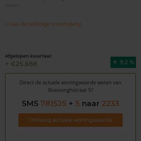
meter.
Dit huis heeft geen herleidbare koopsominformatie en
+ Lees de volledige omschrijving
is met meer dan 8% in waarde gestegen in de
afgelopen 12 maanden. Waarschijnlijk is deze woning
sinds 1993 niet meer verkocht.
Afgelopen kwartaal:
De WOZ waarde van Roessinghstraat 5 volgens de
9,2 %
+ €25.688
gemeente Emmen is €204.000 (2020). Volgens
Kadasterdata is de kans laag dat deze waarde te hoog
is en dat er bespaard zou kunnen worden op de
Direct de actuele woningwaarde weten van
gemeentelijke belastingen. Met het
gratis WOZ alarm
Roessinghstraat 5?
bent u elk jaar op de hoogte van uw laatste WOZ
SMS
7815JS
+
5
naar
2233
waarde en kansen op besparing. Schrijf u
hier
gratis in.
Ontvang actuele woningwaarde