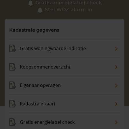
Zoek een woning
Gratis energielabel check
Stel WOZ alarm in
Vragen? Neem contact met ons op
Kadastrale gegevens
088 220 4200
Maandag t/m vrijdag - 08:00 -18:00
Gratis woningwaarde indicatie
Koopsommenoverzicht
Eigenaar opvragen
Kadastrale kaart
Gratis energielabel check