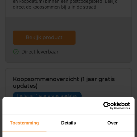
en koopdatum) binnen een postcodegebied. Bekijk
direct de koopsommen bij u in de straat!
Bekijk product
Direct leverbaar
Koopsommenoverzicht (1 jaar gratis
updates)
Inclusief 1 jaar gratis updates
Een overzicht van alle verkochte woningen (koopsom
en koopdatum) binnen een postcodegebied. Dit
inclusief een jaar lang gratis updates van nieuwe
Toestemming
Details
Over
koopsommen.