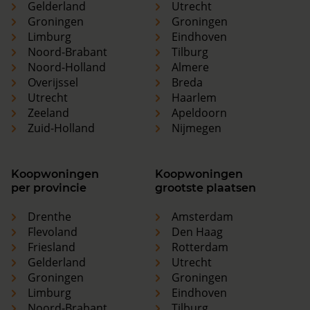
Gelderland
Utrecht
Groningen
Groningen
Limburg
Eindhoven
Noord-Brabant
Tilburg
Noord-Holland
Almere
Overijssel
Breda
Utrecht
Haarlem
Zeeland
Apeldoorn
Zuid-Holland
Nijmegen
Koopwoningen
Koopwoningen
per provincie
grootste plaatsen
Drenthe
Amsterdam
Flevoland
Den Haag
Friesland
Rotterdam
Gelderland
Utrecht
Groningen
Groningen
Limburg
Eindhoven
Noord-Brabant
Tilburg