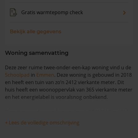
Gratis warmtepomp check
Bekijk alle gegevens
Woning samenvatting
Deze zeer ruime twee-onder-een-kap woning vind u de
Schoolpad
in
Emmen
. Deze woning is gebouwd in 2018
en heeft een tuin van zo’n 2412 vierkante meter. Dit
huis heeft een woonoppervlak van 365 vierkante meter
en het energielabel is vooralsnog onbekend.
Deze twee-onder-een-kap woning is 20212013 in 2013
voor het laatst verkocht en is met meer dan 8% in
+ Lees de volledige omschrijving
waarde gestegen in de afgelopen 12 maanden. Vanaf
1993 is de woning 1 keer van eigenaar veranderd.