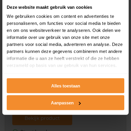
Deze website maakt gebruik van cookies
We gebruiken cookies om content en advertenties te
Bekijk product
personaliseren, om functies voor social media te bieden
en om ons websiteverkeer te analyseren. Ook delen we
Direct leverbaar
informatie over uw gebruik van onze site met onze
partners voor social media, adverteren en analyse. Deze
partners kunnen deze gegevens combineren met andere
Kadastrale kaart pakket
informatie die u aan ze heeft verstrekt of die ze hebben
verzameld op basis van uw gebruik van hun services.
Alleen globale ligging perceel
Een uitgebreid overzicht van het perceel en
omliggende percelen met de kadastrale erfgrenzen,
Alles toestaan
dit inclusief de luchtfoto!
Aanpassen
Bekijk product