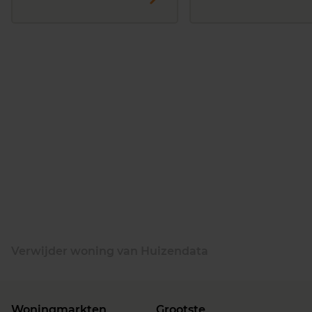
Verwijder woning van Huizendata
Woningmarkten
Grootste