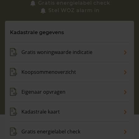
Zoek een woning
Gratis energielabel check
Stel WOZ alarm in
Vragen? Neem contact met ons op
Kadastrale gegevens
088 220 4200
Maandag t/m vrijdag - 08:00 -18:00
Gratis woningwaarde indicatie
Koopsommenoverzicht
Eigenaar opvragen
Kadastrale kaart
Gratis energielabel check