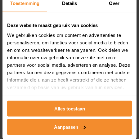
Toestemming
Details
Over
en koopdatum) binnen een postcodegebied. Dit
inclusief een jaar lang gratis updates van nieuwe
koopsommen.
Deze website maakt gebruik van cookies
We gebruiken cookies om content en advertenties te
personaliseren, om functies voor social media te bieden
Bekijk product
en om ons websiteverkeer te analyseren. Ook delen we
informatie over uw gebruik van onze site met onze
Direct leverbaar
partners voor social media, adverteren en analyse. Deze
partners kunnen deze gegevens combineren met andere
informatie die u aan ze heeft verstrekt of die ze hebben
verzameld op basis van uw gebruik van hun services.
Kadastrale kaart pakket
Alleen globale ligging perceel
Alles toestaan
Een uitgebreid overzicht van het perceel en
omliggende percelen met de kadastrale erfgrenzen,
dit inclusief de luchtfoto!
Aanpassen