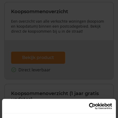
Koopsommenoverzicht
Een overzicht van alle verkochte woningen (koopsom
en koopdatum) binnen een postcodegebied. Bekijk
direct de koopsommen bij u in de straat!
Bekijk product
Direct leverbaar
Koopsommenoverzicht (1 jaar gratis
updates)
Inclusief 1 jaar gratis updates
Een overzicht van alle verkochte woningen (koopsom