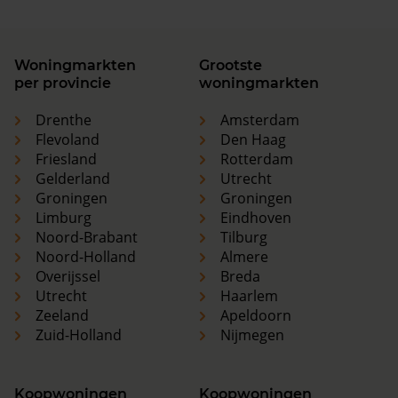
Woningmarkten
Grootste
per provincie
woningmarkten
Drenthe
Amsterdam
Flevoland
Den Haag
Friesland
Rotterdam
Gelderland
Utrecht
Groningen
Groningen
Limburg
Eindhoven
Noord-Brabant
Tilburg
Noord-Holland
Almere
Overijssel
Breda
Utrecht
Haarlem
Zeeland
Apeldoorn
Zuid-Holland
Nijmegen
Koopwoningen
Koopwoningen