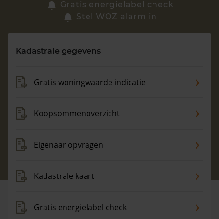
Zoek een woning
Gratis energielabel check
Stel WOZ alarm in
Vragen? Neem contact met ons op
Kadastrale gegevens
088 220 4200
Maandag t/m vrijdag - 08:00 -18:00
Gratis woningwaarde indicatie
Koopsommenoverzicht
Eigenaar opvragen
Kadastrale kaart
Gratis energielabel check