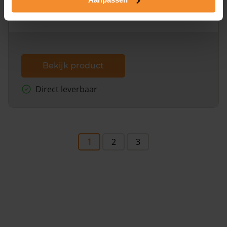
omliggende percelen met de kadastrale erfgrenzen,
dit inclusief de luchtfoto!
Bekijk product
Direct leverbaar
1
2
3