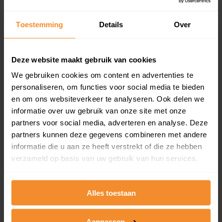
updates)
Inclusief 1 jaar gratis updates
Toestemming
Details
Over
Een overzicht van alle verkochte woningen (koopsom
en koopdatum) binnen een postcodegebied. Dit
inclusief een jaar lang gratis updates van nieuwe
Deze website maakt gebruik van cookies
koopsommen.
We gebruiken cookies om content en advertenties te
personaliseren, om functies voor social media te bieden
en om ons websiteverkeer te analyseren. Ook delen we
informatie over uw gebruik van onze site met onze
Bekijk product
partners voor social media, adverteren en analyse. Deze
partners kunnen deze gegevens combineren met andere
Direct leverbaar
informatie die u aan ze heeft verstrekt of die ze hebben
verzameld op basis van uw gebruik van hun services.
Kadastrale kaart pakket
Alles toestaan
Alleen globale ligging perceel
Een uitgebreid overzicht van het perceel en
Aanpassen