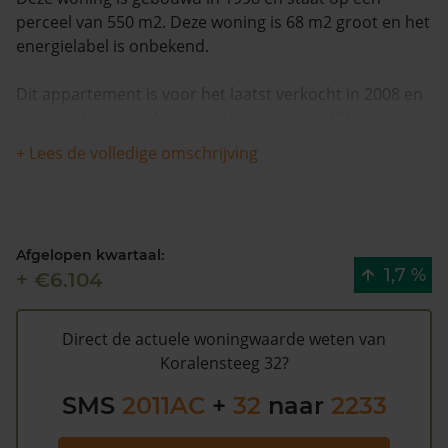
perceel van 550 m2. Deze woning is 68 m2 groot en het
energielabel is onbekend.
Dit appartement is voor het laatst verkocht in 2008 en
is in de afgelopen 12 maanden meer dan 10% meer
waard geworden. De woning is 2 keer verkocht na
+ Lees de volledige omschrijving
1993.
De WOZ waarde van Koralensteeg 32 volgens de
gemeente Haarlem is €264.000 (2020). Volgens
Afgelopen kwartaal:
Kadasterdata is de kans laag dat deze waarde te hoog
1,7 %
+ €6.104
is en dat er bespaard zou kunnen worden op de
gemeentelijke belastingen. Met het
gratis WOZ alarm
bent u elk jaar op de hoogte van uw laatste WOZ
Direct de actuele woningwaarde weten van
waarde en kansen op besparing. Schrijf u
hier
gratis in.
Koralensteeg 32?
SMS
2011AC
+
32
naar
2233