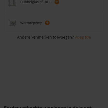
+
Dubbelglas of HR++
+
Warmtepomp
Andere kenmerken toevoegen?
Voeg toe
Eerder verkochte woningen in de buurt