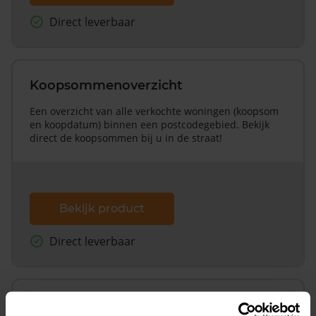
Direct leverbaar
Koopsommenoverzicht
Een overzicht van alle verkochte woningen (koopsom
en koopdatum) binnen een postcodegebied. Bekijk
direct de koopsommen bij u in de straat!
Bekijk product
Direct leverbaar
Koopsommenoverzicht (1 jaar gratis