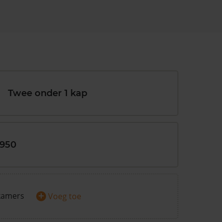
Twee onder 1 kap
1950
+
kamers
Voeg toe