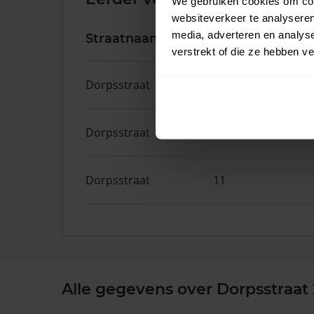
We gebruiken cookies om cont
websiteverkeer te analyseren
media, adverteren en analys
Straatnaam
Huisnr.
verstrekt of die ze hebben v
Dorpsstraat
31
Dorpsstraat
33
Dorpsstraat
11
Alle gegevens over Dorpsstraat 