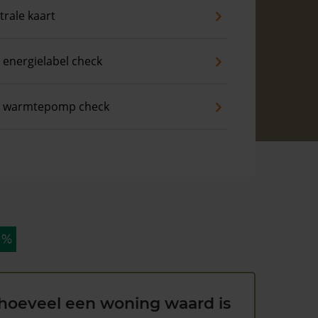
trale kaart
 energielabel check
s warmtepomp check
 %
hoeveel een woning waard is