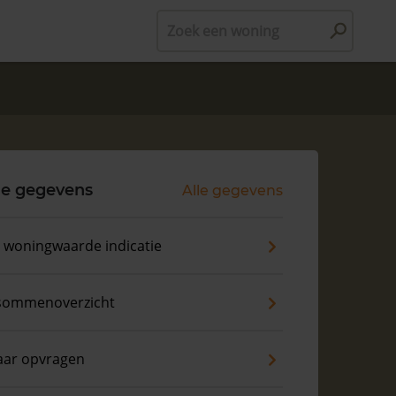
Zoek een woning
le gegevens
Alle gegevens
s woningwaarde indicatie
sommenoverzicht
aar opvragen