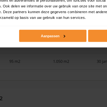
ent en advertenties te personaliseren, om functies voor social
. Ook delen we informatie over uw gebruik van onze site met on
e. Deze partners kunnen deze gegevens combineren met andere i
Woonoppervlak
Perceel
Ver
erzameld op basis van uw gebruik van hun services.
67 m2
2.545 m2
02 ma
Aanpassen
142 m2
2.545 m2
02 ma
95 m2
1.050 m2
30 ja
2