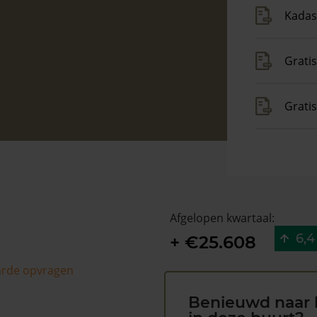
Kadas
Gratis
Grati
Afgelopen kwartaal:
6,4
+ €25.608
arde opvragen
Benieuwd naar 