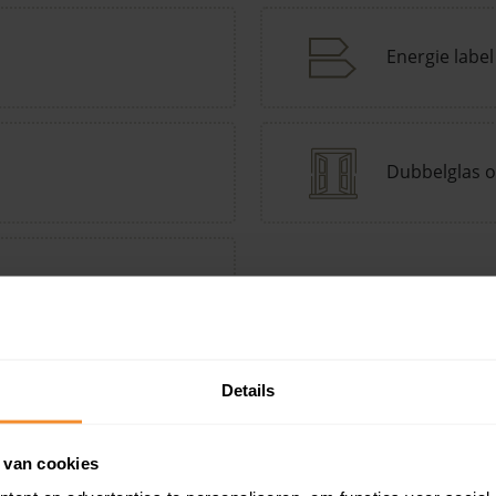
Energie label
Dubbelglas o
tepomp Keuzehulp
Andere kenmerken toevoegen?
Voeg toe
Details
 van cookies
in de buurt