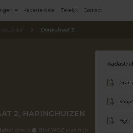
ingen
Kadasterdata
Zakelijk
Contact
orpsstraat
Dorpsstraat 2
Kadastra
Grati
Koop
AT 2, HARINGHUIZEN
Eigen
label check
Stel WOZ alarm in