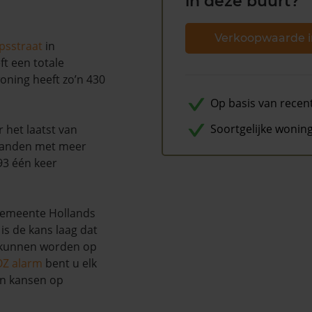
in deze buurt?
Verkoopwaarde i
psstraat
in
ft een totale
oning heeft zo’n 430
Op basis van recen
Soortgelijke wonin
 het laatst van
maanden met meer
93 één keer
gemeente Hollands
is de kans laag dat
u kunnen worden op
OZ alarm
bent u elk
en kansen op