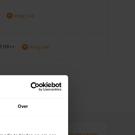
+
Voeg toe
+
f HR++
Voeg toe
Over
Andere koopsommen opvragen