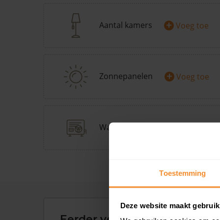
+
Aantal kamers
Voeg toe
+
Zonnepanelen
Voeg toe
+
Warmtepomp
Doe Warmp
Toestemming
Deze website maakt gebruik
Eerder verkochte woningen 