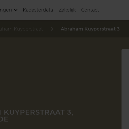
ingen
Kadasterdata
Zakelijk
Contact
aham Kuyperstraat
Abraham Kuyperstraat 3
 KUYPERSTRAAT 3,
DE