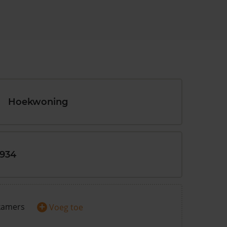
Hoekwoning
1934
+
kamers
Voeg toe