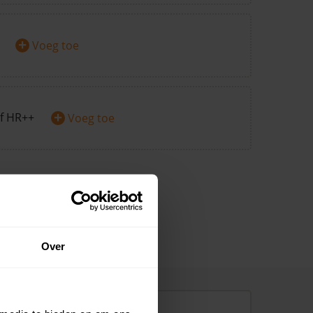
+
Voeg toe
+
f HR++
Voeg toe
Over