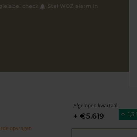
gielabel check
Stel WOZ alarm in
Afgelopen kwartaal:
1,3
+ €5.619
arde opvragen