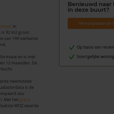
Benieuwd naar 
in deze buurt?
Verkoopwaarde i
straat
in
 is 92 m2 groot.
te van 199 vierkante
end.
Op basis van recen
Soortgelijke wonin
formatie en is met
pen 12 maanden. De
rkocht.
eente Heemstede
adasterdata is de
 bespaard zou
n. Met het
gratis
w laatste WOZ waarde