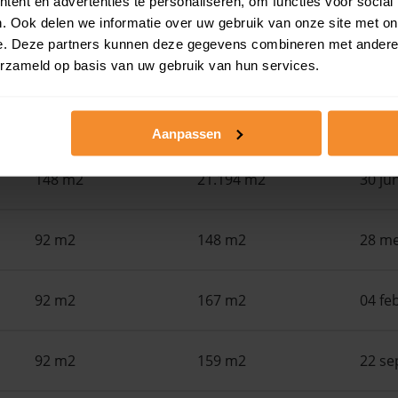
ent en advertenties te personaliseren, om functies voor social
in de buurt
. Ook delen we informatie over uw gebruik van onze site met on
e. Deze partners kunnen deze gegevens combineren met andere i
Woonoppervlak
Perceel
Ver
erzameld op basis van uw gebruik van hun services.
87 m2
455 m2
30 ju
Aanpassen
148 m2
21.194 m2
30 ju
92 m2
148 m2
28 me
92 m2
167 m2
04 fe
92 m2
159 m2
22 se