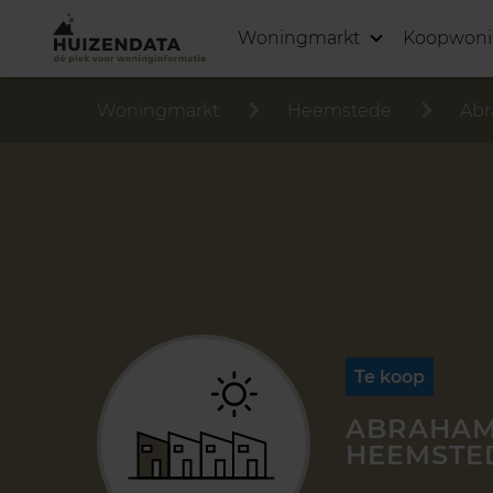
Woningmarkt
Koopwon
Woningmarkt
Heemstede
Abr
Te koop
ABRAHAM
HEEMSTE