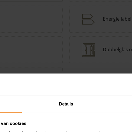
Energie label
Dubbelglas o
tepomp Keuzehulp
Andere kenmerken toevoegen?
Voeg toe
Details
 van cookies