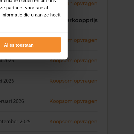
 media te bieden en om ons
Andere koopsommen opvragen
ze partners voor social
nformatie die u aan ze heeft
koopdatum
Verkoopprijs
ni 2026
Koopsom opvragen
Alles toestaan
ni 2026
Koopsom opvragen
i 2026
Koopsom opvragen
bruari 2026
Koopsom opvragen
ptember 2025
Koopsom opvragen