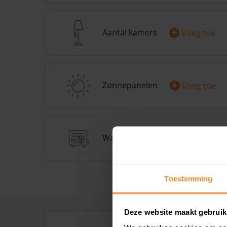
+
Aantal kamers
Voeg toe
+
Zonnepanelen
Voeg toe
+
Warmtepomp
Doe Warmp
Toestemming
Deze website maakt gebruik