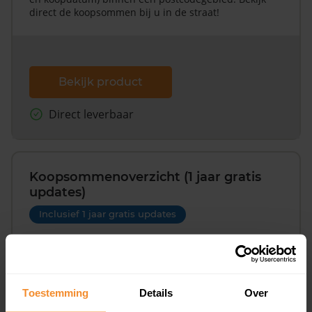
direct de koopsommen bij u in de straat!
Bekijk product
Direct leverbaar
Koopsommenoverzicht (1 jaar gratis
updates)
Inclusief 1 jaar gratis updates
Een overzicht van alle verkochte woningen (koopsom
en koopdatum) binnen een postcodegebied. Dit
inclusief een jaar lang gratis updates van nieuwe
koopsommen.
Toestemming
Details
Over