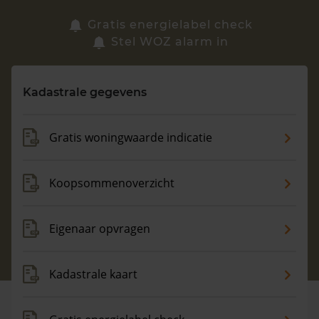
Zoek een woning
Gratis energielabel check
Stel WOZ alarm in
Vragen? Neem contact met ons op
Kadastrale gegevens
088 220 4200
Maandag t/m vrijdag - 08:00 -18:00
Gratis woningwaarde indicatie
Koopsommenoverzicht
Eigenaar opvragen
Kadastrale kaart