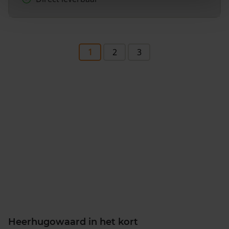
1
2
3
Heerhugowaard in het kort