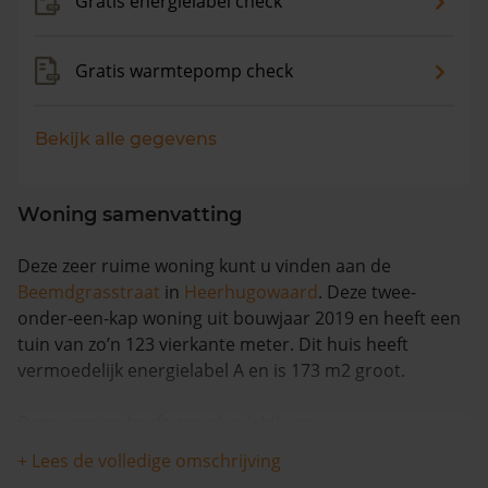
Gratis energielabel check
Gratis warmtepomp check
Bekijk alle gegevens
Woning samenvatting
Deze zeer ruime woning kunt u vinden aan de
Beemdgrasstraat
in
Heerhugowaard
. Deze twee-
onder-een-kap woning uit bouwjaar 2019 en heeft een
tuin van zo’n 123 vierkante meter. Dit huis heeft
vermoedelijk energielabel A en is 173 m2 groot.
Deze woning heeft geen herleidbare
koopsominformatie en is nagenoeg gelijk gebleven in
+ Lees de volledige omschrijving
woningwaarde in de afgelopen 12 maanden.