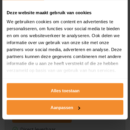
Deze website maakt gebruik van cookies
Bekijk product
We gebruiken cookies om content en advertenties te
personaliseren, om functies voor social media te bieden
Direct leverbaar
en om ons websiteverkeer te analyseren. Ook delen we
informatie over uw gebruik van onze site met onze
partners voor social media, adverteren en analyse. Deze
Kadastrale kaart pakket
partners kunnen deze gegevens combineren met andere
informatie die u aan ze heeft verstrekt of die ze hebben
Alleen globale ligging perceel
verzameld op basis van uw gebruik van hun services.
Een uitgebreid overzicht van het perceel en
omliggende percelen met de kadastrale erfgrenzen,
dit inclusief de luchtfoto!
Alles toestaan
Aanpassen
Bekijk product
Direct leverbaar