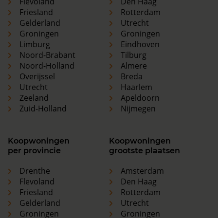
Flevoland
Den Haag
Friesland
Rotterdam
Gelderland
Utrecht
Groningen
Groningen
Limburg
Eindhoven
Noord-Brabant
Tilburg
Noord-Holland
Almere
Overijssel
Breda
Utrecht
Haarlem
Zeeland
Apeldoorn
Zuid-Holland
Nijmegen
Koopwoningen
Koopwoningen
per provincie
grootste plaatsen
Drenthe
Amsterdam
Flevoland
Den Haag
Friesland
Rotterdam
Gelderland
Utrecht
Groningen
Groningen