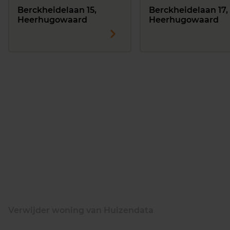
Berckheidelaan 15,
Berckheidelaan 17,
Heerhugowaard
Heerhugowaard
Verwijder woning van Huizendata