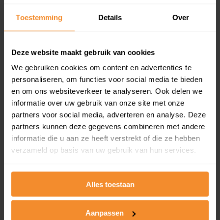
Een overzicht van alle verkochte woningen (koopsom
Toestemming
Details
Over
en koopdatum) binnen een postcodegebied. Dit
inclusief een jaar lang gratis updates van nieuwe
koopsommen.
Deze website maakt gebruik van cookies
We gebruiken cookies om content en advertenties te
personaliseren, om functies voor social media te bieden
Bekijk product
en om ons websiteverkeer te analyseren. Ook delen we
informatie over uw gebruik van onze site met onze
Direct leverbaar
partners voor social media, adverteren en analyse. Deze
partners kunnen deze gegevens combineren met andere
informatie die u aan ze heeft verstrekt of die ze hebben
verzameld op basis van uw gebruik van hun services.
Kadastrale kaart pakket
Alleen globale ligging perceel
Alles toestaan
Een uitgebreid overzicht van het perceel en
omliggende percelen met de kadastrale erfgrenzen,
dit inclusief de luchtfoto!
Aanpassen