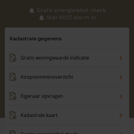
Zoek een woning
Gratis energielabel check
Stel WOZ alarm in
Vragen? Neem contact met ons op
Kadastrale gegevens
088 220 4200
Maandag t/m vrijdag - 08:00 -18:00
Gratis woningwaarde indicatie
Koopsommenoverzicht
Eigenaar opvragen
Kadastrale kaart