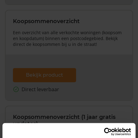
Koopsommenoverzicht
Een overzicht van alle verkochte woningen (koopsom
en koopdatum) binnen een postcodegebied. Bekijk
direct de koopsommen bij u in de straat!
Bekijk product
Direct leverbaar
Koopsommenoverzicht (1 jaar gratis
updates)
Inclusief 1 jaar gratis updates