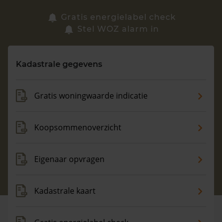
Zoek een woning
Gratis energielabel check
Stel WOZ alarm in
Vragen? Neem contact met ons op
Kadastrale gegevens
088 220 4200
Maandag t/m vrijdag - 08:00 -18:00
Gratis woningwaarde indicatie
Koopsommenoverzicht
Eigenaar opvragen
Kadastrale kaart