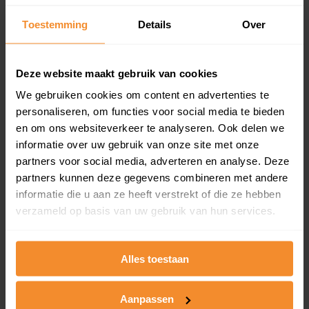
Een overzicht van alle verkochte woningen (koopsom
Toestemming
Details
Over
en koopdatum) binnen een postcodegebied. Dit
inclusief een jaar lang gratis updates van nieuwe
koopsommen.
Deze website maakt gebruik van cookies
We gebruiken cookies om content en advertenties te
personaliseren, om functies voor social media te bieden
Bekijk product
en om ons websiteverkeer te analyseren. Ook delen we
informatie over uw gebruik van onze site met onze
Direct leverbaar
partners voor social media, adverteren en analyse. Deze
partners kunnen deze gegevens combineren met andere
informatie die u aan ze heeft verstrekt of die ze hebben
verzameld op basis van uw gebruik van hun services.
Kadastrale kaart pakket
Alleen globale ligging perceel
Alles toestaan
Een uitgebreid overzicht van het perceel en
omliggende percelen met de kadastrale erfgrenzen,
dit inclusief de luchtfoto!
Aanpassen