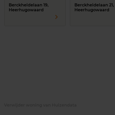
Berckheidelaan 19,
Berckheidelaan 21,
Heerhugowaard
Heerhugowaard
Verwijder woning van Huizendata