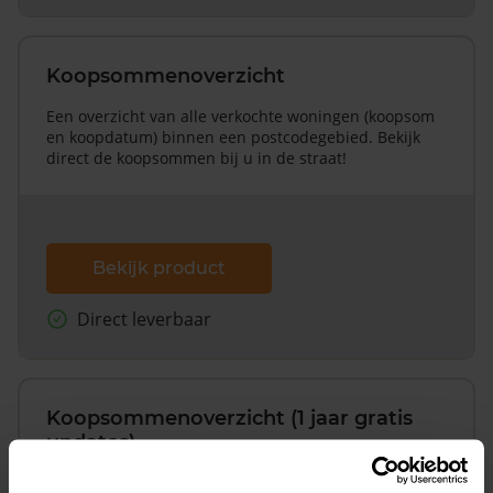
Koopsommenoverzicht
Een overzicht van alle verkochte woningen (koopsom
en koopdatum) binnen een postcodegebied. Bekijk
direct de koopsommen bij u in de straat!
Bekijk product
Direct leverbaar
Koopsommenoverzicht (1 jaar gratis
updates)
Inclusief 1 jaar gratis updates