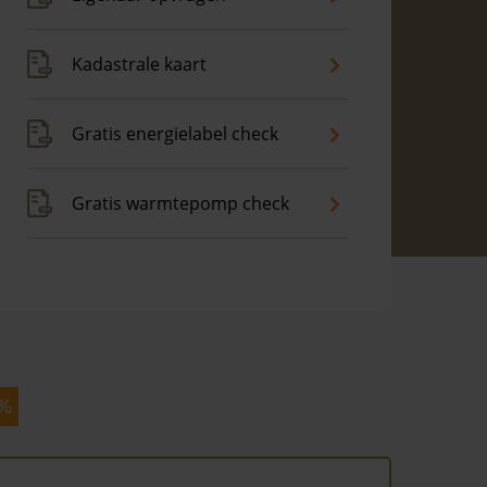
Kadastrale kaart
Gratis energielabel check
Gratis warmtepomp check
 %