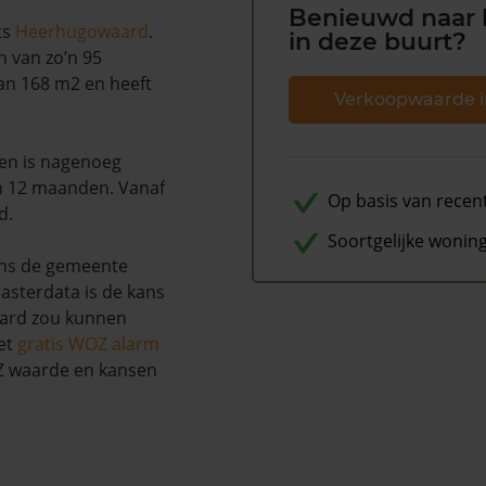
Benieuwd naar 
ts
Heerhugowaard
.
in deze buurt?
n van zo’n 95
van 168 m2 en heeft
Verkoopwaarde i
 en is nagenoeg
en 12 maanden. Vanaf
Op basis van recen
d.
Soortgelijke wonin
ens de gemeente
asterdata is de kans
aard zou kunnen
et
gratis WOZ alarm
OZ waarde en kansen