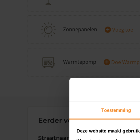
+
Zonnepanelen
Voeg toe
+
Warmtepomp
Doe Warmp
Toestemming
Eerder verkochte woningen 
Deze website maakt gebruik
Straatnaam
Huisnr.