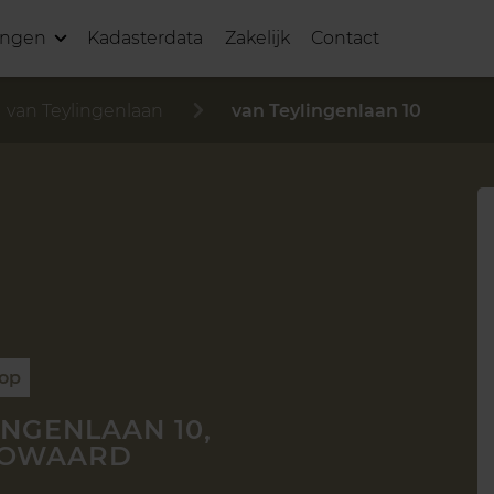
ingen
Kadasterdata
Zakelijk
Contact
van Teylingenlaan
van Teylingenlaan 10
oop
INGENLAAN 10,
GOWAARD