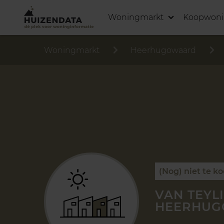
Woningmarkt
Koopwon
Woningmarkt
Heerhugowaard
(Nog) niet te k
VAN TEYL
HEERHU