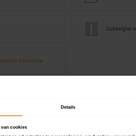
Dubbelglas o
tepomp Keuzehulp
Andere kenmerken toevoegen?
Voeg toe
Details
in de buurt
 van cookies
Woonoppervlak
Perceel
Ver