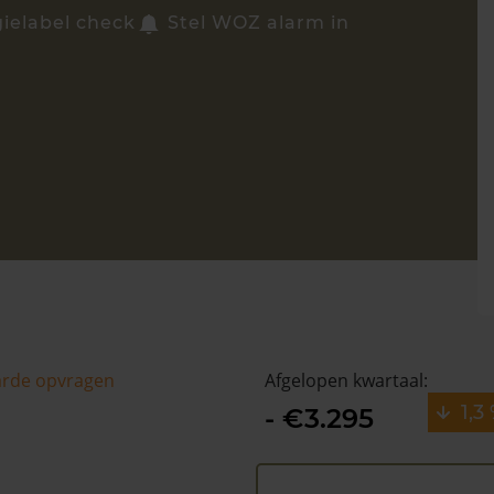
ielabel check
Stel WOZ alarm in
arde opvragen
Afgelopen kwartaal:
1,3
- €3.295