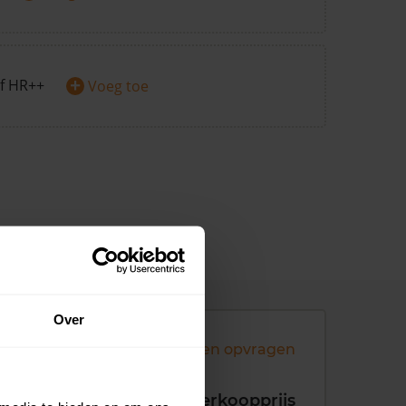
+
f HR++
Voeg toe
Over
Andere koopsommen opvragen
koopdatum
Verkoopprijs