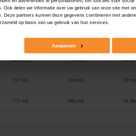
ent en advertenties te personaliseren, om functies voor social
. Ook delen we informatie over uw gebruik van onze site met on
e. Deze partners kunnen deze gegevens combineren met andere i
50 m2
524 m2
30 ju
erzameld op basis van uw gebruik van hun services.
115 m2
146 m2
30 ju
Aanpassen
229 m2
513 m2
30 ju
117 m2
174 m2
13 ma
117 m2
180 m2
16 d