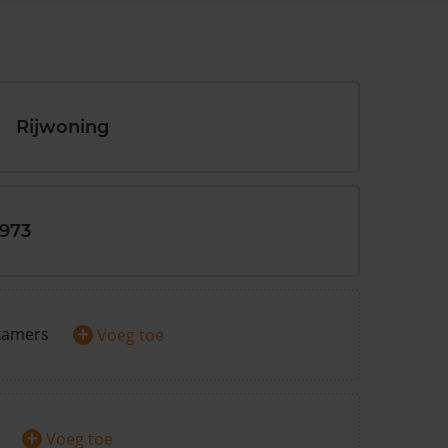
Rijwoning
1973
+
kamers
Voeg toe
+
Voeg toe