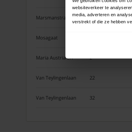
We gebruiken cookies om cont
websiteverkeer te analyseren
media, adverteren en analys
Marsmanstraat
18
verstrekt of die ze hebben v
Mosagaat
4
Maria Austria erf
2
Van Teylingenlaan
22
Van Teylingenlaan
32