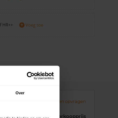
+
f HR++
Voeg toe
Over
Andere koopsommen opvragen
koopdatum
Verkoopprijs