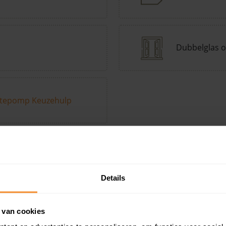
Dubbelglas o
tepomp Keuzehulp
Andere kenmerken toevoegen?
Voeg toe
Details
in de buurt
 van cookies
Woonoppervlak
Perceel
Ver