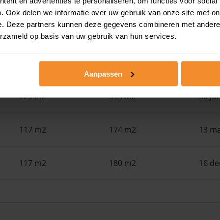
ent en advertenties te personaliseren, om functies voor social
. Ook delen we informatie over uw gebruik van onze site met on
e. Deze partners kunnen deze gegevens combineren met andere i
50 m2
524 m2
30 ju
erzameld op basis van uw gebruik van hun services.
115 m2
146 m2
30 ju
Aanpassen
229 m2
513 m2
30 ju
117 m2
174 m2
13 ma
117 m2
180 m2
16 d