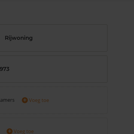
Rijwoning
1973
+
kamers
Voeg toe
+
Voeg toe