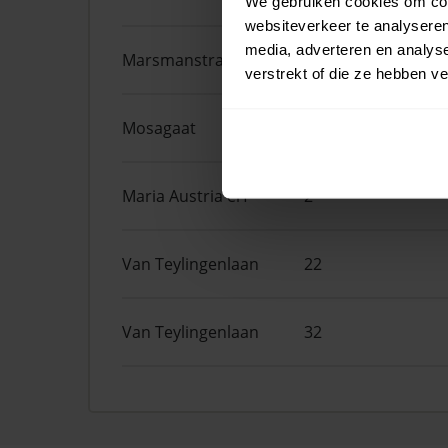
We gebruiken cookies om cont
websiteverkeer te analyseren
media, adverteren en analys
Marsmanstraat
18
verstrekt of die ze hebben v
Mosagaat
4
Maria Austria erf
2
Van Teylingenlaan
22
Van Teylingenlaan
32