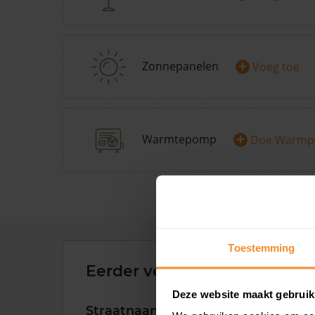
+
Zonnepanelen
Voeg toe
+
Warmtepomp
Doe Warmp
Toestemming
Eerder verkochte woningen 
Deze website maakt gebruik
Straatnaam
Huisnr.