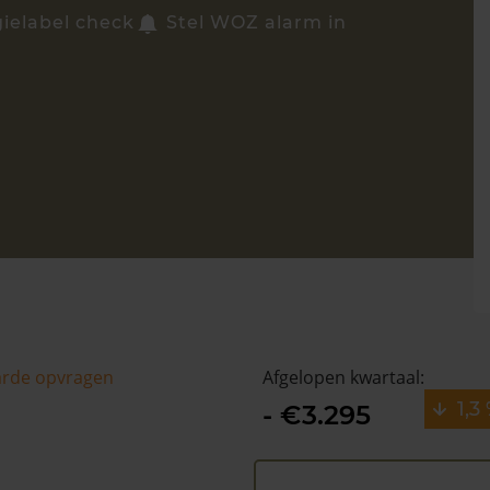
gielabel check
Stel WOZ alarm in
arde opvragen
Afgelopen kwartaal:
1,3
- €3.295