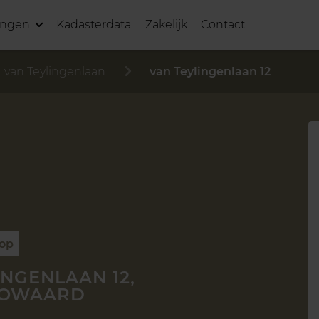
ingen
Kadasterdata
Zakelijk
Contact
van Teylingenlaan
van Teylingenlaan 12
oop
INGENLAAN 12,
GOWAARD