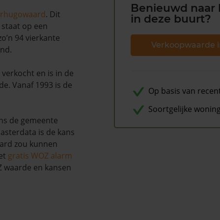
Benieuwd naar 
rhugowaard
. Dit
in deze buurt?
 staat op een
zo’n 94 vierkante
Verkoopwaarde i
end.
verkocht en is in de
e. Vanaf 1993 is de
Op basis van recen
Soortgelijke wonin
ens de gemeente
asterdata is de kans
aard zou kunnen
et
gratis WOZ alarm
OZ waarde en kansen