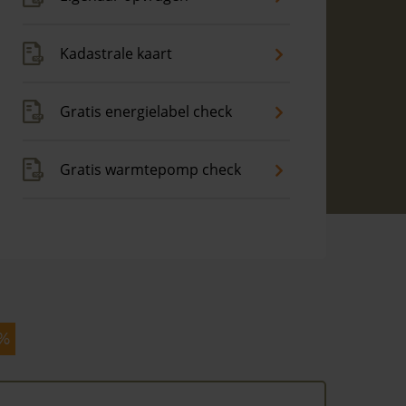
Kadastrale kaart
Gratis energielabel check
Gratis warmtepomp check
 %