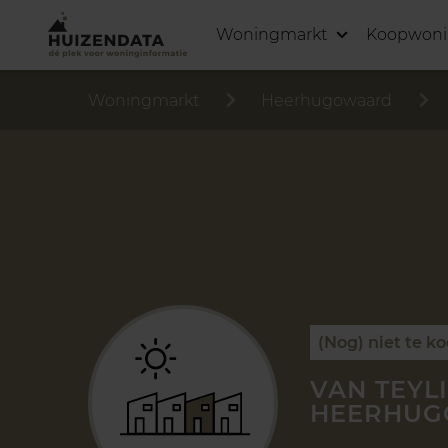
Woningmarkt
Koopwon
Woningmarkt
Heerhugowaard
(Nog) niet te k
VAN TEYL
HEERHU