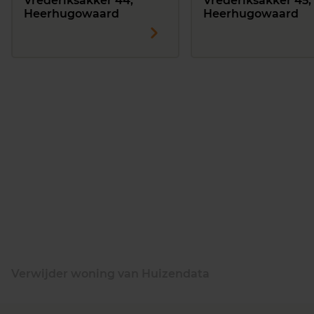
Vrederiksakker 44,
Vrederiksakker 45,
Heerhugowaard
Heerhugowaard
Verwijder woning van Huizendata