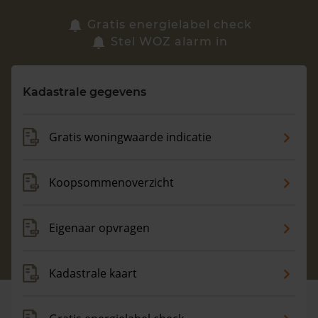
Zoek een woning
Gratis energielabel check
Stel WOZ alarm in
Vragen? Neem contact met ons op
Kadastrale gegevens
088 220 4200
Maandag t/m vrijdag - 08:00 -18:00
Gratis woningwaarde indicatie
Koopsommenoverzicht
Eigenaar opvragen
Kadastrale kaart