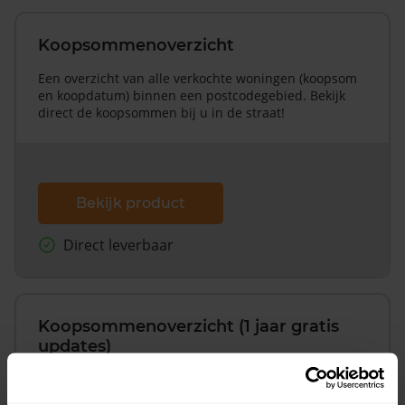
Koopsommenoverzicht
Een overzicht van alle verkochte woningen (koopsom
en koopdatum) binnen een postcodegebied. Bekijk
direct de koopsommen bij u in de straat!
Bekijk product
Direct leverbaar
Koopsommenoverzicht (1 jaar gratis
updates)
Inclusief 1 jaar gratis updates