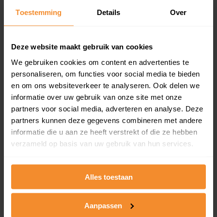
Een overzicht van alle verkochte woningen (koopsom
en koopdatum) binnen een postcodegebied. Dit
Toestemming
Details
Over
inclusief een jaar lang gratis updates van nieuwe
koopsommen.
Deze website maakt gebruik van cookies
We gebruiken cookies om content en advertenties te
personaliseren, om functies voor social media te bieden
Bekijk product
en om ons websiteverkeer te analyseren. Ook delen we
informatie over uw gebruik van onze site met onze
Direct leverbaar
partners voor social media, adverteren en analyse. Deze
partners kunnen deze gegevens combineren met andere
informatie die u aan ze heeft verstrekt of die ze hebben
verzameld op basis van uw gebruik van hun services.
Kadastrale kaart pakket
Alleen globale ligging perceel
Alles toestaan
Een uitgebreid overzicht van het perceel en
omliggende percelen met de kadastrale erfgrenzen,
dit inclusief de luchtfoto!
Aanpassen