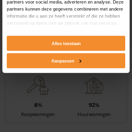
partners voor social media, adverteren en analyse. Deze
81 m2
152 m2
partners kunnen deze gegevens combineren met andere
informatie die u aan ze heeft verstrekt of die ze hebben
Verkoopdatum
Verkoopprijs
verzameld op basis van uw gebruik van hun services.
29 juni 2026
Koopsom opvragen
Alles toestaan
Woningen
Aanpassen
8%
92%
Koopwoningen
Huurwoningen