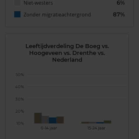
Niet-westers
6%
Zonder migratieachtergrond
87%
Leeftijdverdeling De Boeg vs.
Hoogeveen vs. Drenthe vs.
Nederland
50%
40%
30%
20%
10%
0-14 jaar
15-24 jaar
25