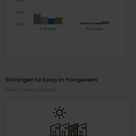
30%
20%
10%
0-14 jaar
15-24 jaar
25
Woningen te koop in Hoogeveen
Bekijk meer aanbod