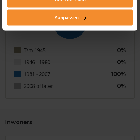
Aanpassen
T/m 1945
0%
1946 - 1980
0%
1981 - 2007
100%
2008 of later
0%
Inwoners