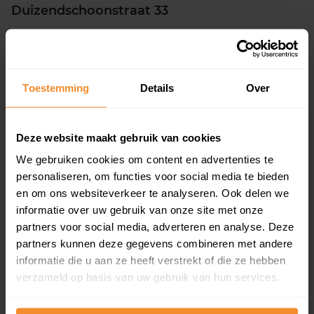
Duizendschoonstraat 33
Woonoppervlak
Perceel
83 m2
1.392 m2
Verkoopdatum
Verkoopprijs
Toestemming
Details
Over
30 juni 2026
Koopsom opvragen
Deze website maakt gebruik van cookies
De Drift 5
We gebruiken cookies om content en advertenties te
Woonoppervlak
Perceel
personaliseren, om functies voor social media te bieden
155 m2
253 m2
en om ons websiteverkeer te analyseren. Ook delen we
informatie over uw gebruik van onze site met onze
Verkoopdatum
Verkoopprijs
29 juni 2026
Koopsom opvragen
partners voor social media, adverteren en analyse. Deze
partners kunnen deze gegevens combineren met andere
informatie die u aan ze heeft verstrekt of die ze hebben
De Rietgans 111
verzameld op basis van uw gebruik van hun services.
Woonoppervlak
Perceel