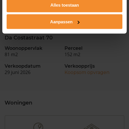
118 m2
150 m2
Alles toestaan
Verkoopdatum
Verkoopprijs
29 juni 2026
Koopsom opvragen
Aanpassen
Da Costastraat 70
Woonoppervlak
Perceel
81 m2
152 m2
Verkoopdatum
Verkoopprijs
29 juni 2026
Koopsom opvragen
Woningen