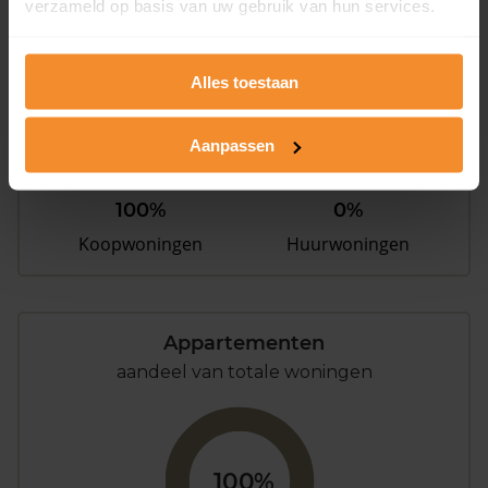
verzameld op basis van uw gebruik van hun services.
Woningen
Alles toestaan
Aanpassen
100%
0%
Koopwoningen
Huurwoningen
Appartementen
aandeel van totale woningen
100%