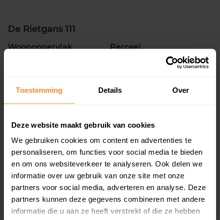
De Rietgans 111
Woonoppervlak
Perceel
118 m2
150 m2
Verkoopdatum
Verkoopprijs
29 juni 2026
Koopsom opvragen
Toestemming
Details
Over
Da Costastraat 70
Deze website maakt gebruik van cookies
Woonoppervlak
Perceel
We gebruiken cookies om content en advertenties te
81 m2
152 m2
personaliseren, om functies voor social media te bieden
en om ons websiteverkeer te analyseren. Ook delen we
Verkoopdatum
Verkoopprijs
informatie over uw gebruik van onze site met onze
29 juni 2026
Koopsom opvragen
partners voor social media, adverteren en analyse. Deze
partners kunnen deze gegevens combineren met andere
informatie die u aan ze heeft verstrekt of die ze hebben