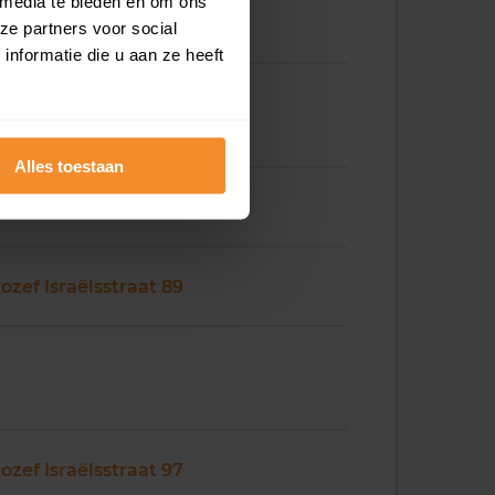
 media te bieden en om ons
Jozef Israëlsstraat 79
ze partners voor social
nformatie die u aan ze heeft
Alles toestaan
Jozef Israëlsstraat 87
Jozef Israëlsstraat 89
Jozef Israëlsstraat 97