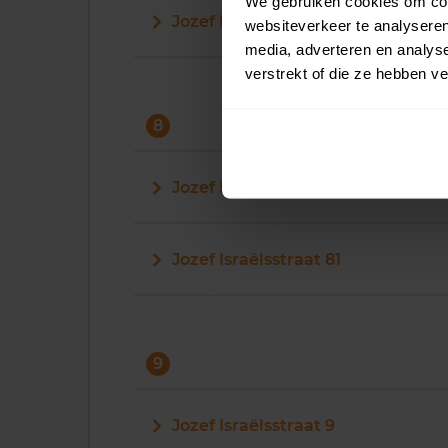
We gebruiken cookies om cont
Jozef Israëlsstraat 71
websiteverkeer te analyseren
media, adverteren en analys
verstrekt of die ze hebben v
8
Jozef Israëlsstraat 8
Jozef Israëlsstraat 81
9
Jozef Israëlsstraat 9