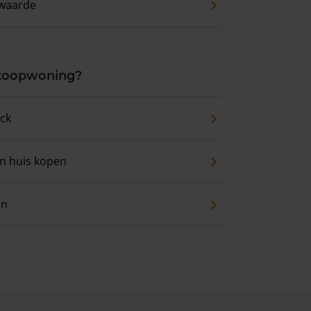
waarde
 koopwoning?
eck
an huis kopen
en