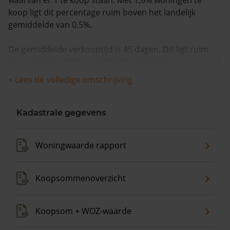
waarvan er 1 te koop staan. Met 1,6% woningen te
koop ligt dit percentage ruim boven het landelijk
gemiddelde van 0.5%.
De gemiddelde verkooptijd is 45 dagen. Dit ligt ruim
boven het landelijk gemiddelde van 15 dagen.
+ Lees de volledige omschrijving
De gemiddelde huizenprijs is €300.000. De gemiddelde
vraagprijs is €300.000. In de afgelopen 12 maanden is
de gemiddelde woningwaarde met 6,4% gestegen.
Kadastrale gegevens
Woningwaarde rapport
Koopsommenoverzicht
Koopsom + WOZ-waarde