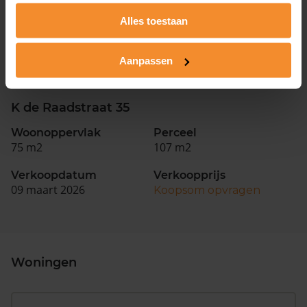
Woonoppervlak
Perceel
88 m2
155 m2
Alles toestaan
Verkoopdatum
Verkoopprijs
02 juni 2026
Aanpassen
Koopsom opvragen
K de Raadstraat 35
Woonoppervlak
Perceel
75 m2
107 m2
Verkoopdatum
Verkoopprijs
09 maart 2026
Koopsom opvragen
Woningen