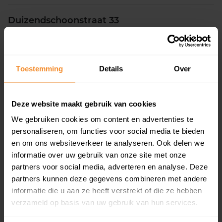
Duizendschoonstraat 33
Woonoppervlak
Perceel
83 m2
1.392 m2
Toestemming
Details
Over
Verkoopdatum
Verkoopprijs
30 juni 2026
Koopsom opvragen
Deze website maakt gebruik van cookies
De Drift 5
We gebruiken cookies om content en advertenties te
personaliseren, om functies voor social media te bieden
Woonoppervlak
Perceel
155 m2
253 m2
en om ons websiteverkeer te analyseren. Ook delen we
informatie over uw gebruik van onze site met onze
Verkoopdatum
Verkoopprijs
partners voor social media, adverteren en analyse. Deze
29 juni 2026
Koopsom opvragen
partners kunnen deze gegevens combineren met andere
informatie die u aan ze heeft verstrekt of die ze hebben
verzameld op basis van uw gebruik van hun services.
K de Raadstraat 63