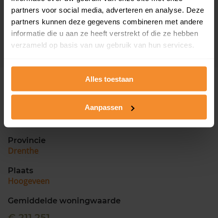
Valkenlaan 96
partners voor social media, adverteren en analyse. Deze
partners kunnen deze gegevens combineren met andere
Valkenlaan 98
informatie die u aan ze heeft verstrekt of die ze hebben
verzameld op basis van uw gebruik van hun services.
Alles toestaan
Samenvatting
Aanpassen
Straatnaam
Valkenlaan
Provincie
Drenthe
Plaats
Hoogeveen
Gemiddelde woningwaarde
€ 211.251