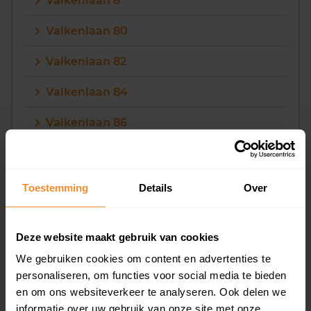
Valkenlaan 8
Valkenlaan 80
Valkenlaan 82
Valkenlaan 84
Valkenlaan 86
Valkenlaan 88
Toestemming
Details
Over
9
Valkenlaan 90
Deze website maakt gebruik van cookies
We gebruiken cookies om content en advertenties te
Valkenlaan 92
personaliseren, om functies voor social media te bieden
en om ons websiteverkeer te analyseren. Ook delen we
Valkenlaan 94
informatie over uw gebruik van onze site met onze