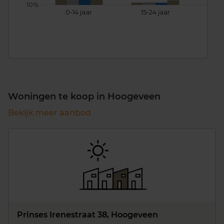
10%
0-14 jaar
15-24 jaar
25
Woningen te koop in Hoogeveen
Bekijk meer aanbod
Prinses Irenestraat 38, Hoogeveen