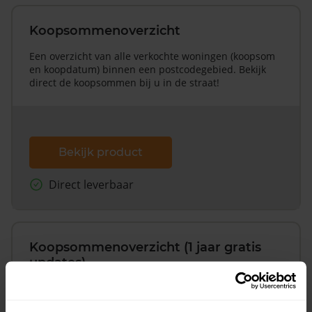
Koopsommenoverzicht
Een overzicht van alle verkochte woningen (koopsom
en koopdatum) binnen een postcodegebied. Bekijk
direct de koopsommen bij u in de straat!
Bekijk product
Direct leverbaar
Koopsommenoverzicht (1 jaar gratis
updates)
Inclusief 1 jaar gratis updates
Een overzicht van alle verkochte woningen (koopsom