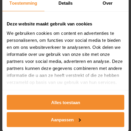
Toestemming
Details
Over
en koopdatum) binnen een postcodegebied. Dit
inclusief een jaar lang gratis updates van nieuwe
koopsommen.
Deze website maakt gebruik van cookies
We gebruiken cookies om content en advertenties te
personaliseren, om functies voor social media te bieden
Bekijk product
en om ons websiteverkeer te analyseren. Ook delen we
informatie over uw gebruik van onze site met onze
Direct leverbaar
partners voor social media, adverteren en analyse. Deze
partners kunnen deze gegevens combineren met andere
informatie die u aan ze heeft verstrekt of die ze hebben
verzameld op basis van uw gebruik van hun services.
Kadastrale kaart pakket
Alleen globale ligging perceel
Alles toestaan
Een uitgebreid overzicht van het perceel en
omliggende percelen met de kadastrale erfgrenzen,
dit inclusief de luchtfoto!
Aanpassen