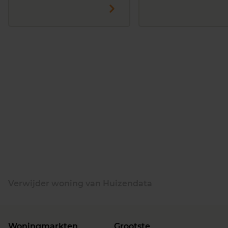
Verwijder woning van Huizendata
Woningmarkten
Grootste