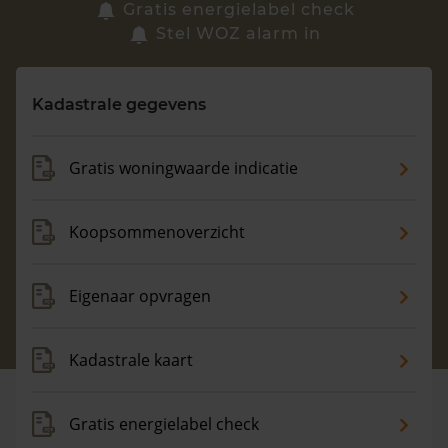
Zoek een woning
Gratis energielabel check
Stel WOZ alarm in
Vragen? Neem contact met ons op
Kadastrale gegevens
088 220 4200
Maandag t/m vrijdag - 08:00 -18:00
Gratis woningwaarde indicatie
Koopsommenoverzicht
Eigenaar opvragen
Kadastrale kaart
Gratis energielabel check