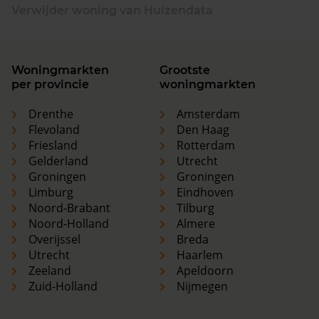
Verwijder woning van Huizendata
Woningmarkten
Grootste
per provincie
woningmarkten
Drenthe
Amsterdam
Flevoland
Den Haag
Friesland
Rotterdam
Gelderland
Utrecht
Groningen
Groningen
Limburg
Eindhoven
Noord-Brabant
Tilburg
Noord-Holland
Almere
Overijssel
Breda
Utrecht
Haarlem
Zeeland
Apeldoorn
Zuid-Holland
Nijmegen