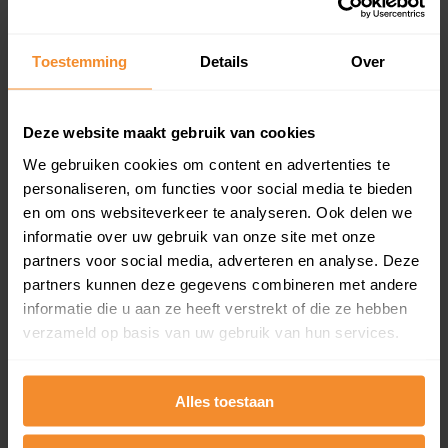
Koopsommenoverzicht (1 jaar gratis
updates)
Toestemming
Details
Over
Inclusief 1 jaar gratis updates
Een overzicht van alle verkochte woningen (koopsom
en koopdatum) binnen een postcodegebied. Dit
Deze website maakt gebruik van cookies
inclusief een jaar lang gratis updates van nieuwe
koopsommen.
We gebruiken cookies om content en advertenties te
personaliseren, om functies voor social media te bieden
en om ons websiteverkeer te analyseren. Ook delen we
informatie over uw gebruik van onze site met onze
Bekijk product
partners voor social media, adverteren en analyse. Deze
partners kunnen deze gegevens combineren met andere
Direct leverbaar
informatie die u aan ze heeft verstrekt of die ze hebben
verzameld op basis van uw gebruik van hun services.
Kadastrale kaart pakket
Alles toestaan
Alleen globale ligging perceel