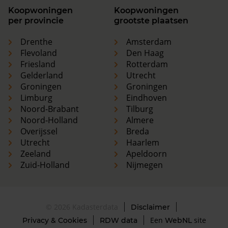
Koopwoningen
Koopwoningen
per provincie
grootste plaatsen
Drenthe
Amsterdam
Flevoland
Den Haag
Friesland
Rotterdam
Gelderland
Utrecht
Groningen
Groningen
Limburg
Eindhoven
Noord-Brabant
Tilburg
Noord-Holland
Almere
Overijssel
Breda
Utrecht
Haarlem
Zeeland
Apeldoorn
Zuid-Holland
Nijmegen
© 2026 Kadasterdata
Disclaimer
Een
site
Privacy & Cookies
RDW data
WebNL