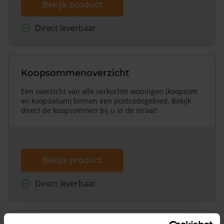
Bekijk product
Direct leverbaar
Koopsommenoverzicht
Een overzicht van alle verkochte woningen (koopsom
en koopdatum) binnen een postcodegebied. Bekijk
direct de koopsommen bij u in de straat!
Bekijk product
Direct leverbaar