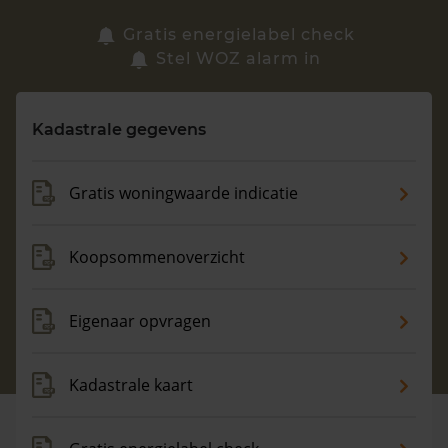
Zoek een woning
Gratis energielabel check
Stel WOZ alarm in
Vragen? Neem contact met ons op
Kadastrale gegevens
088 220 4200
Maandag t/m vrijdag - 08:00 -18:00
Gratis woningwaarde indicatie
Koopsommenoverzicht
Eigenaar opvragen
Kadastrale kaart