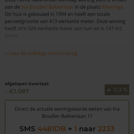
aan de
Ina Boudier-Bakkerlaan
in de plaats
Kloetinge
.
Dit huis is gebouwd in 1994 en heeft een totale
perceelgrootte van 413 vierkante meter. Deze woning
heeft zo’n 324 vierkante meter aan tuin en is 147 m2
groot.
Dit huis heeft geen herleidbare koopsominformatie en
+ Lees de volledige omschrijving
is in de afgelopen 12 maanden met meer dan 6% in
waarde gestegen. De woning is sinds 1993
waarschijnlijk niet meer verkocht.
Afgelopen kwartaal:
De gemeentelijke WOZ waarde van Ina Boudier-
0,3 %
- €1.087
Bakkerlaan 1 is €306.000 (2020). Volgens Kadasterdata
is de kans laag dat deze waarde te hoog is en dat er
bespaard zou kunnen worden op de gemeentelijke
Direct de actuele woningwaarde weten van Ina
belastingen. Met het
gratis WOZ alarm
bent u elk jaar
Boudier-Bakkerlaan 1?
op de hoogte van uw laatste WOZ waarde en kansen
SMS
4481DB
+
1
naar
2233
op besparing. Schrijf u
hier
gratis in.