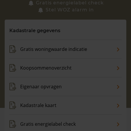
Zoek een woning
Gratis energielabel check
Stel WOZ alarm in
Vragen? Neem contact met ons op
Kadastrale gegevens
088 220 4200
Maandag t/m vrijdag - 08:00 -18:00
Gratis woningwaarde indicatie
Koopsommenoverzicht
Eigenaar opvragen
Kadastrale kaart
Gratis energielabel check