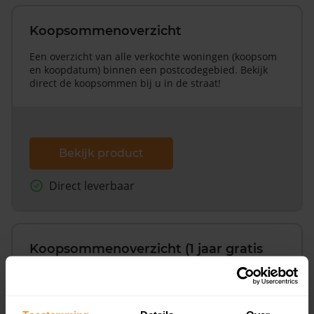
Koopsommenoverzicht
Een overzicht van alle verkochte woningen (koopsom
en koopdatum) binnen een postcodegebied. Bekijk
direct de koopsommen bij u in de straat!
Bekijk product
Direct leverbaar
Koopsommenoverzicht (1 jaar gratis
updates)
Inclusief 1 jaar gratis updates
Een overzicht van alle verkochte woningen (koopsom