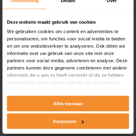
Toestemming
Details
Over
en koopdatum) binnen een postcodegebied. Dit
inclusief een jaar lang gratis updates van nieuwe
koopsommen.
Deze website maakt gebruik van cookies
We gebruiken cookies om content en advertenties te
personaliseren, om functies voor social media te bieden
en om ons websiteverkeer te analyseren. Ook delen we
Bekijk product
informatie over uw gebruik van onze site met onze
partners voor social media, adverteren en analyse. Deze
Direct leverbaar
partners kunnen deze gegevens combineren met andere
informatie die u aan ze heeft verstrekt of die ze hebben
verzameld op basis van uw gebruik van hun services.
Kadastrale kaart pakket
Alleen globale ligging perceel
Alles toestaan
Een uitgebreid overzicht van het perceel en
omliggende percelen met de kadastrale erfgrenzen,
Aanpassen
dit inclusief de luchtfoto!