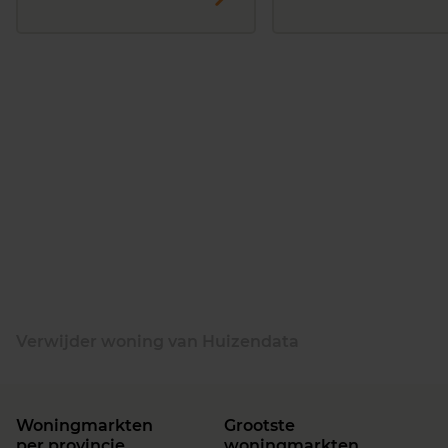
Verwijder woning van Huizendata
Woningmarkten
Grootste
per provincie
woningmarkten