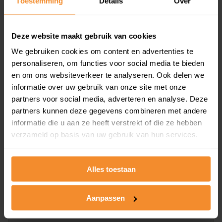
Toestemming
Details
Over
en koopdatum) binnen een postcodegebied. Dit
inclusief een jaar lang gratis updates van nieuwe
koopsommen.
Deze website maakt gebruik van cookies
We gebruiken cookies om content en advertenties te
personaliseren, om functies voor social media te bieden
en om ons websiteverkeer te analyseren. Ook delen we
Bekijk product
informatie over uw gebruik van onze site met onze
partners voor social media, adverteren en analyse. Deze
Direct leverbaar
partners kunnen deze gegevens combineren met andere
informatie die u aan ze heeft verstrekt of die ze hebben
verzameld op basis van uw gebruik van hun services.
Kadastrale kaart pakket
Alleen globale ligging perceel
Alles toestaan
Een uitgebreid overzicht van het perceel en
omliggende percelen met de kadastrale erfgrenzen,
Aanpassen
dit inclusief de luchtfoto!