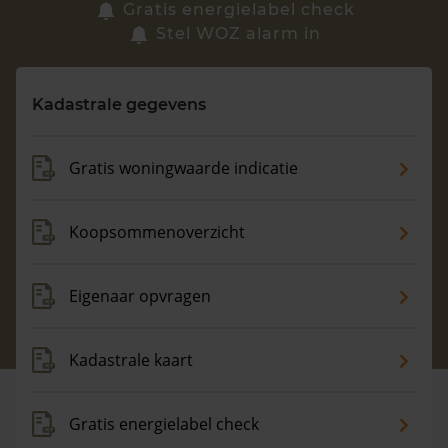
Zoek een woning
Gratis energielabel check
Stel WOZ alarm in
Vragen? Neem contact met ons op
Kadastrale gegevens
088 220 4200
Maandag t/m vrijdag - 08:00 -18:00
Gratis woningwaarde indicatie
Koopsommenoverzicht
Eigenaar opvragen
Kadastrale kaart
Gratis energielabel check