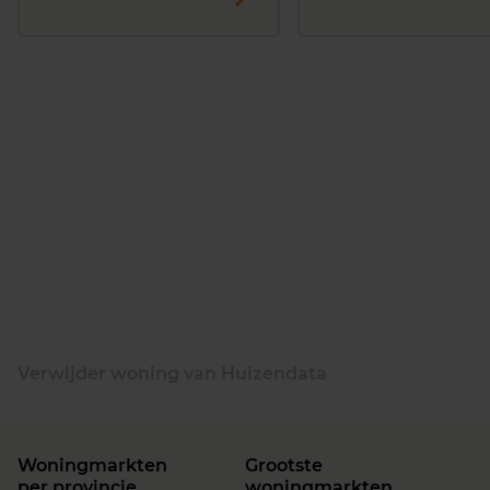
Verwijder woning van Huizendata
Woningmarkten
Grootste
per provincie
woningmarkten