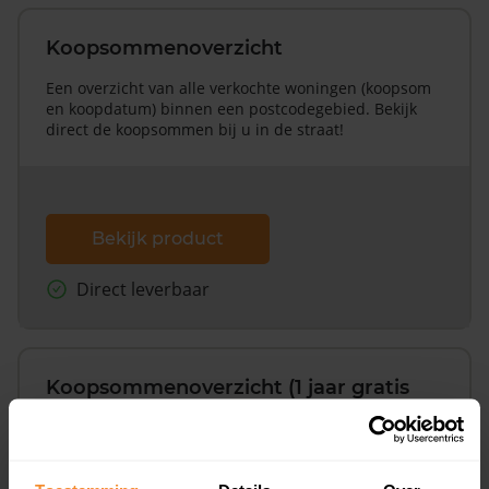
Koopsommenoverzicht
Een overzicht van alle verkochte woningen (koopsom
en koopdatum) binnen een postcodegebied. Bekijk
direct de koopsommen bij u in de straat!
Bekijk product
Direct leverbaar
Koopsommenoverzicht (1 jaar gratis
updates)
Inclusief 1 jaar gratis updates
Een overzicht van alle verkochte woningen (koopsom