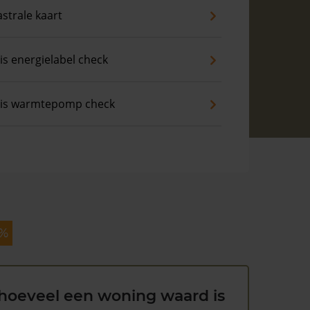
strale kaart
is energielabel check
tis warmtepomp check
 %
hoeveel een woning waard is