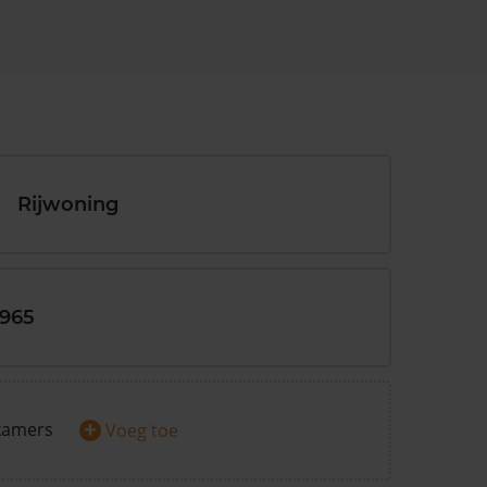
Rijwoning
1965
+
kamers
Voeg toe