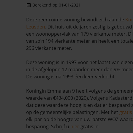
Berekend op 01-01-2021
Deze zeer ruime woning bevindt zich aan de
Ko
Leusden
. Dit huis uit de jaren zestig is gebouwd
een woonoppervlak van 179 vierkante meter. Dit
van zo’n 194 vierkante meter en heeft een total
296 vierkante meter.
Deze woning is in 1997 voor het laatst van eige
in de afgelopen 12 maanden meer dan 9% mee
De woning is na 1993 één keer verkocht.
Koningin Emmalaan 9 heeft volgens de gemee
waarde van €434.000 (2020). Volgens Kadasterda
dat deze waarde te hoog is en dat er bespaard
op de gemeentelijke belastingen. Met het
grati
elk jaar op de hoogte van uw laatste WOZ waar
besparing. Schrijf u
hier
gratis in.