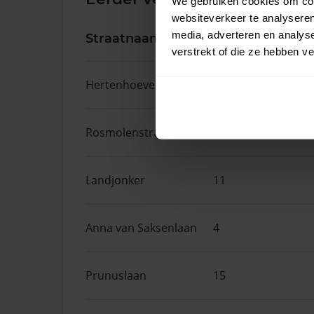
We gebruiken cookies om cont
websiteverkeer te analyseren
media, adverteren en analys
Straatnaam
Huisnr.
verstrekt of die ze hebben v
Hertenhoeve
3
Rosmolenstraat
63
Landjonker
11
Anna van Saksenlaan
4
Prunuslaan
15