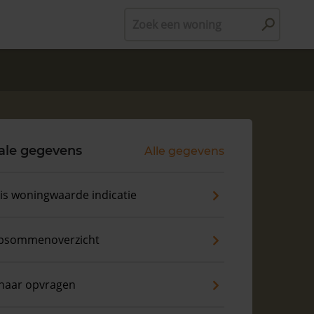
Zoek een woning
ale gegevens
Alle gegevens
is woningwaarde indicatie
psommenoverzicht
naar opvragen