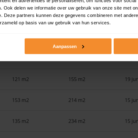
ent en advertenties te personaliseren, om functies voor social
. Ook delen we informatie over uw gebruik van onze site met on
e. Deze partners kunnen deze gegevens combineren met andere i
Woonoppervlak
Perceel
Ver
erzameld op basis van uw gebruik van hun services.
104 m2
135 m2
25 ju
Aanpassen
120 m2
148 m2
23 ju
121 m2
155 m2
19 ju
153 m2
214 m2
15 ju
135 m2
234 m2
15 ju