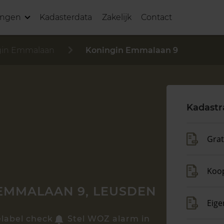
ingen
Kadasterdata
Zakelijk
Contact
gin Emmalaan
Koningin Emmalaan 9
Kadastr
Grat
Koo
EMMALAAN 9, LEUSDEN
Eige
elabel check
Stel WOZ alarm in