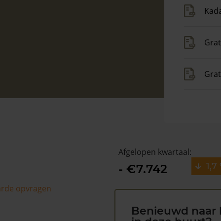
Kada
Grat
Gra
Afgelopen kwartaal:
1,7
- €7.742
arde opvragen
Benieuwd naar 