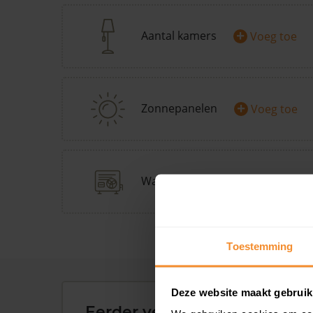
+
Aantal kamers
Voeg toe
+
Zonnepanelen
Voeg toe
+
Warmtepomp
Doe Warmp
Toestemming
Deze website maakt gebruik
Eerder verkochte woningen 