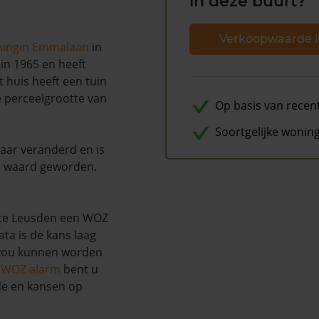
in deze buurt?
Verkoopwaarde i
ningin Emmalaan
in
 in 1965 en heeft
 huis heeft een tuin
e perceelgrootte van
Op basis van recen
Soortgelijke wonin
naar veranderd en is
r waard geworden.
nte Leusden een WOZ
ta is de kans laag
 zou kunnen worden
s WOZ alarm
bent u
de en kansen op