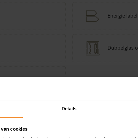
Energie label
Dubbelglas o
tepomp Keuzehulp
Andere kenmerken toevoegen?
Voeg toe
Details
 van cookies
in de buurt