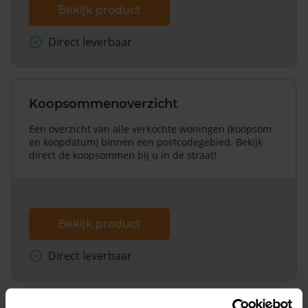
Bekijk product
Direct leverbaar
Koopsommenoverzicht
Een overzicht van alle verkochte woningen (koopsom
en koopdatum) binnen een postcodegebied. Bekijk
direct de koopsommen bij u in de straat!
Bekijk product
Direct leverbaar