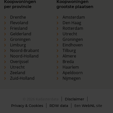
Koopwoningen
Koopwoningen
per provincie
grootste plaatsen
Drenthe
Amsterdam
Flevoland
Den Haag
Friesland
Rotterdam
Gelderland
Utrecht
Groningen
Groningen
Limburg
Eindhoven
Noord-Brabant
Tilburg
Noord-Holland
Almere
Overijssel
Breda
Utrecht
Haarlem
Zeeland
Apeldoorn
Zuid-Holland
Nijmegen
© 2026 Kadasterdata
Disclaimer
Een
site
Privacy & Cookies
RDW data
WebNL