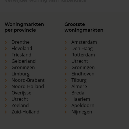
Verwijder woning van Huizendata
Woningmarkten
Grootste
per provincie
woningmarkten
Drenthe
Amsterdam
Flevoland
Den Haag
Friesland
Rotterdam
Gelderland
Utrecht
Groningen
Groningen
Limburg
Eindhoven
Noord-Brabant
Tilburg
Noord-Holland
Almere
Overijssel
Breda
Utrecht
Haarlem
Zeeland
Apeldoorn
Zuid-Holland
Nijmegen