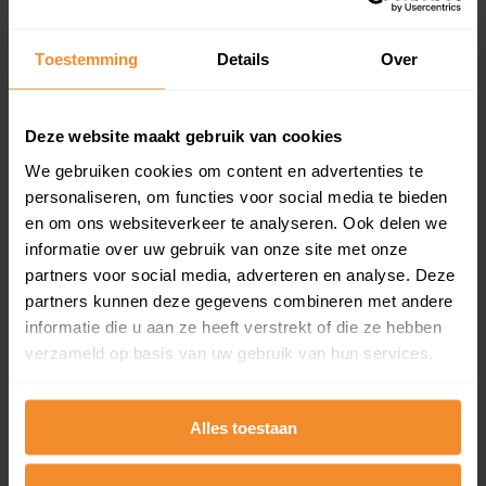
Koopsommenoverzicht (1 jaar gratis
updates)
Toestemming
Details
Over
Inclusief 1 jaar gratis updates
Een overzicht van alle verkochte woningen (koopsom
en koopdatum) binnen een postcodegebied. Dit
Deze website maakt gebruik van cookies
inclusief een jaar lang gratis updates van nieuwe
We gebruiken cookies om content en advertenties te
koopsommen.
personaliseren, om functies voor social media te bieden
en om ons websiteverkeer te analyseren. Ook delen we
informatie over uw gebruik van onze site met onze
partners voor social media, adverteren en analyse. Deze
Bekijk product
partners kunnen deze gegevens combineren met andere
informatie die u aan ze heeft verstrekt of die ze hebben
Direct leverbaar
verzameld op basis van uw gebruik van hun services.
Alles toestaan
Kadastrale kaart pakket
Alleen globale ligging perceel