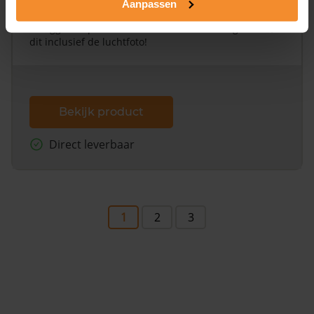
Aanpassen
Een uitgebreid overzicht van het perceel en
omliggende percelen met de kadastrale erfgrenzen,
dit inclusief de luchtfoto!
Bekijk product
Direct leverbaar
1
2
3