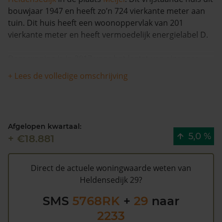
bouwjaar 1947 en heeft zo’n 724 vierkante meter aan
tuin. Dit huis heeft een woonoppervlak van 201
vierkante meter en heeft vermoedelijk energielabel D.
Deze woning is in 2017 voor het laatst van eigenaar
veranderd en is met meer dan 28% in waarde gestegen
+ Lees de volledige omschrijving
in de afgelopen 12 maanden. Er zijn vanaf 1993 totaal 2
verkopen bekend voor deze woning.
De gemeentelijke WOZ waarde van Heldensedijk 29 is
Afgelopen kwartaal:
€289.000 (2020). Volgens Kadasterdata is de kans laag
5,0 %
+ €18.881
dat deze waarde te hoog is en dat er bespaard zou
kunnen worden op de gemeentelijke belastingen. Met
het
gratis WOZ alarm
bent u elk jaar op de hoogte van
Direct de actuele woningwaarde weten van
uw laatste WOZ waarde en kansen op besparing.
Heldensedijk 29?
Schrijf u
hier
gratis in.
SMS
5768RK
+
29
naar
2233