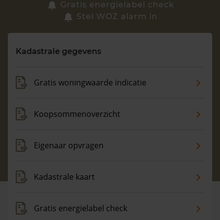
Zoek een woning
Gratis energielabel check
Stel WOZ alarm in
Vragen? Neem contact met ons op
Kadastrale gegevens
088 220 4200
Maandag t/m vrijdag - 08:00 -18:00
Gratis woningwaarde indicatie
Koopsommenoverzicht
Eigenaar opvragen
Kadastrale kaart
Gratis energielabel check