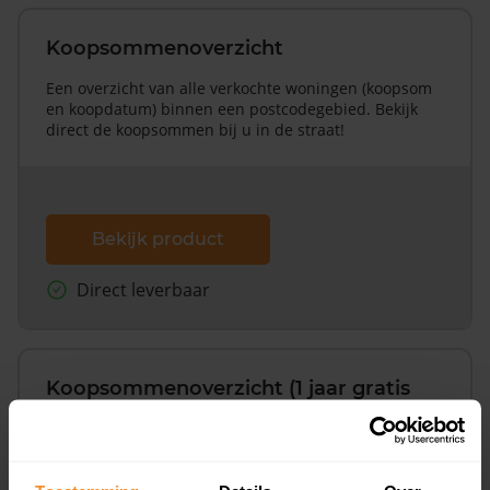
Koopsommenoverzicht
Een overzicht van alle verkochte woningen (koopsom
en koopdatum) binnen een postcodegebied. Bekijk
direct de koopsommen bij u in de straat!
Bekijk product
Direct leverbaar
Koopsommenoverzicht (1 jaar gratis
updates)
Inclusief 1 jaar gratis updates
Een overzicht van alle verkochte woningen (koopsom