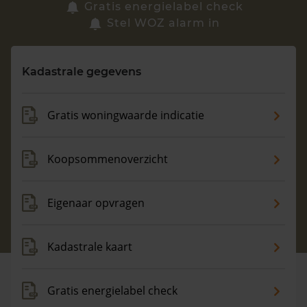
Zoek een woning
Gratis energielabel check
Stel WOZ alarm in
Vragen? Neem contact met ons op
Kadastrale gegevens
088 220 4200
Maandag t/m vrijdag - 08:00 -18:00
Gratis woningwaarde indicatie
Koopsommenoverzicht
Eigenaar opvragen
Kadastrale kaart
Gratis energielabel check