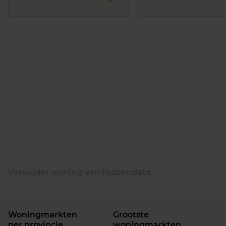
Verwijder woning van Huizendata
Woningmarkten
Grootste
per provincie
woningmarkten