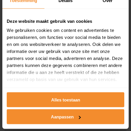
Toestemming
Details
Over
en koopdatum) binnen een postcodegebied. Dit
inclusief een jaar lang gratis updates van nieuwe
koopsommen.
Deze website maakt gebruik van cookies
We gebruiken cookies om content en advertenties te
personaliseren, om functies voor social media te bieden
en om ons websiteverkeer te analyseren. Ook delen we
Bekijk product
informatie over uw gebruik van onze site met onze
partners voor social media, adverteren en analyse. Deze
Direct leverbaar
partners kunnen deze gegevens combineren met andere
informatie die u aan ze heeft verstrekt of die ze hebben
verzameld op basis van uw gebruik van hun services.
Kadastrale kaart pakket
Alleen globale ligging perceel
Alles toestaan
Een uitgebreid overzicht van het perceel en
omliggende percelen met de kadastrale erfgrenzen,
Aanpassen
dit inclusief de luchtfoto!