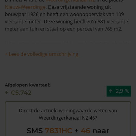
Nieuw-Weerdinge
. Deze vrijstaande woning uit
bouwjaar 1926 en heeft een woonoppervlak van 109
vierkante meter. Deze woning heeft zo’n 681 vierkante
meter aan tuin en staat op een perceel van 765 m2.
Dit vrijstaande huis is in 2018 voor het laatst verkocht
en is in de afgelopen 12 maanden met meer dan 9% in
+ Lees de volledige omschrijving
waarde gestegen. Er zijn vanaf 1993 totaal 2 verkopen
bekend voor deze woning.
Weerdingerkanaal NZ 46 heeft volgens de gemeente
Afgelopen kwartaal:
Emmen een WOZ waarde van €166.000 (2020). Volgens
2,9 %
+ €5.742
Kadasterdata is de kans laag dat deze waarde te hoog
is en dat er bespaard zou kunnen worden op de
gemeentelijke belastingen. Met het
gratis WOZ alarm
Direct de actuele woningwaarde weten van
bent u elk jaar op de hoogte van uw laatste WOZ
Weerdingerkanaal NZ 46?
waarde en kansen op besparing. Schrijf u
hier
gratis in.
SMS
7831HC
+
46
naar