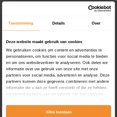
Koopsommenoverzicht (1 jaar gratis
updates)
Toestemming
Details
Over
Inclusief 1 jaar gratis updates
Een overzicht van alle verkochte woningen (koopsom
en koopdatum) binnen een postcodegebied. Dit
Deze website maakt gebruik van cookies
inclusief een jaar lang gratis updates van nieuwe
koopsommen.
We gebruiken cookies om content en advertenties te
personaliseren, om functies voor social media te bieden
en om ons websiteverkeer te analyseren. Ook delen we
informatie over uw gebruik van onze site met onze
partners voor social media, adverteren en analyse. Deze
Bekijk product
partners kunnen deze gegevens combineren met andere
Direct leverbaar
informatie die u aan ze heeft verstrekt of die ze hebben
verzameld op basis van uw gebruik van hun services.
Kadastrale kaart pakket
Alles toestaan