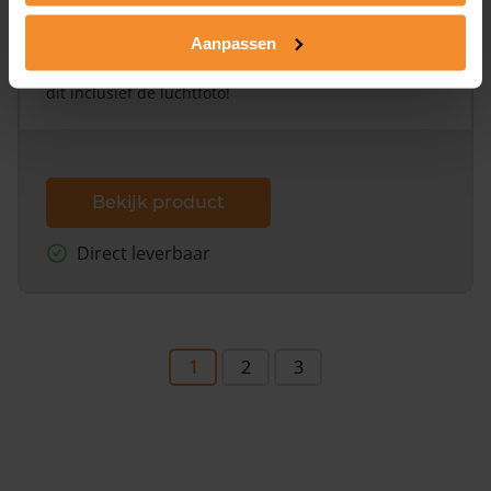
Alleen globale ligging perceel
Aanpassen
Een uitgebreid overzicht van het perceel en
omliggende percelen met de kadastrale erfgrenzen,
dit inclusief de luchtfoto!
Bekijk product
Direct leverbaar
1
2
3