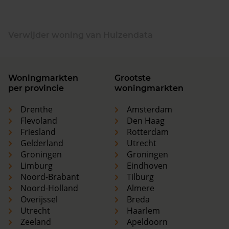
Verwijder woning van Huizendata
Woningmarkten
Grootste
per provincie
woningmarkten
Drenthe
Amsterdam
Flevoland
Den Haag
Friesland
Rotterdam
Gelderland
Utrecht
Groningen
Groningen
Limburg
Eindhoven
Noord-Brabant
Tilburg
Noord-Holland
Almere
Overijssel
Breda
Utrecht
Haarlem
Zeeland
Apeldoorn