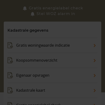
Zoek een woning
Gratis energielabel check
Stel WOZ alarm in
Vragen? Neem contact met ons op
Kadastrale gegevens
088 220 4200
Maandag t/m vrijdag - 08:00 -18:00
Gratis woningwaarde indicatie
Koopsommenoverzicht
Eigenaar opvragen
Kadastrale kaart