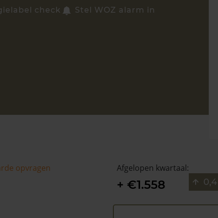
gielabel check
Stel WOZ alarm in
arde opvragen
Afgelopen kwartaal:
0,4
+ €1.558