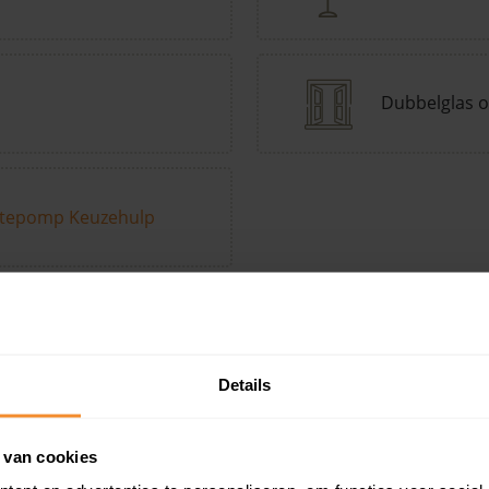
Dubbelglas o
tepomp Keuzehulp
Andere kenmerken toevoegen?
Voeg toe
Details
in de buurt
 van cookies
Woonoppervlak
Perceel
Ver