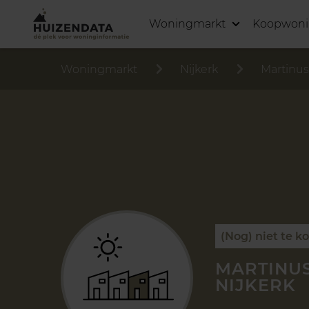
Woningmarkt
Koopwon
Woningmarkt
Nijkerk
Martinus
(Nog) niet te k
MARTINUS
NIJKERK