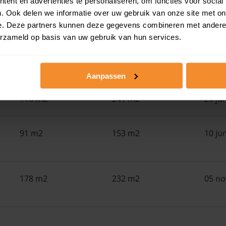
ent en advertenties te personaliseren, om functies voor social
. Ook delen we informatie over uw gebruik van onze site met on
e. Deze partners kunnen deze gegevens combineren met andere i
109 m2
369 m2
30 ju
erzameld op basis van uw gebruik van hun services.
100 m2
197 m2
30 ju
Aanpassen
116 m2
241 m2
29 ju
91 m2
153 m2
10 ju
178 m2
232 m2
05 n