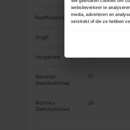
We gebruiken cookies om cont
websiteverkeer te analyseren
media, adverteren en analys
Raadhuisstraat
24
verstrekt of die ze hebben v
Singel
19
Hoogstraat
61
Martinus
51
Zwetslootstraat
Martinus
20
Zwetslootstraat