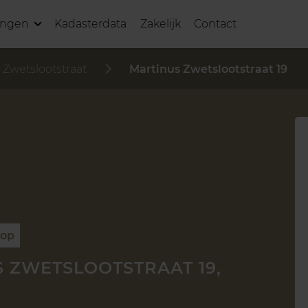
ingen
Kadasterdata
Zakelijk
Contact
 Zwetslootstraat
Martinus Zwetslootstraat 19
oop
 ZWETSLOOTSTRAAT 19,