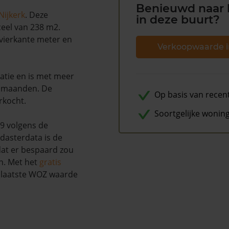
Benieuwd naar 
Nijkerk
. Deze
in deze buurt?
ceel van 238 m2.
vierkante meter en
Verkoopwaarde i
atie en is met meer
2 maanden. De
Op basis van recen
rkocht.
Soortgelijke wonin
9 volgens de
dasterdata is de
dat er bespaard zou
n. Met het
gratis
w laatste WOZ waarde