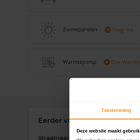
+
Zonnepanelen
Voeg toe
+
Warmtepomp
Doe Warmp
Toestemming
Eerder verkochte woningen 
Deze website maakt gebruik
Straatnaam
Huisnr.