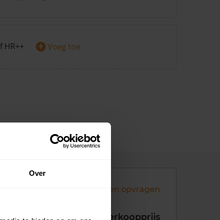
+
f HR++
Voeg toe
Over
Andere koopsommen opvragen
koopdatum
Verkoopprijs