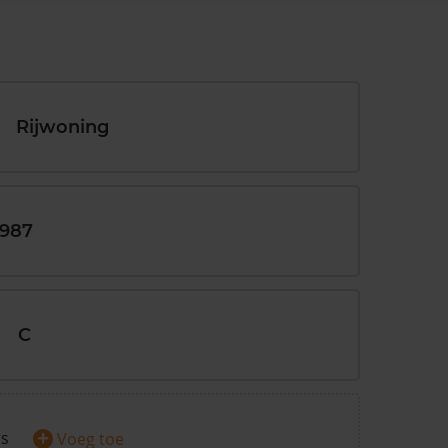
Rijwoning
1987
C
+
rs
Voeg toe