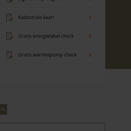
Kadastrale kaart
Gratis energielabel check
Gratis warmtepomp check
 %