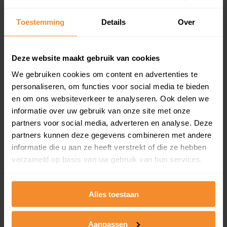
Inclusief 1 jaar gratis updates
Toestemming
Details
Over
Een overzicht van alle verkochte woningen (koopsom
en koopdatum) binnen een postcodegebied. Dit
inclusief een jaar lang gratis updates van nieuwe
koopsommen.
Deze website maakt gebruik van cookies
We gebruiken cookies om content en advertenties te
personaliseren, om functies voor social media te bieden
en om ons websiteverkeer te analyseren. Ook delen we
Bekijk product
informatie over uw gebruik van onze site met onze
partners voor social media, adverteren en analyse. Deze
Direct leverbaar
partners kunnen deze gegevens combineren met andere
informatie die u aan ze heeft verstrekt of die ze hebben
verzameld op basis van uw gebruik van hun services.
Kadastrale kaart pakket
Alleen globale ligging perceel
Alles toestaan
Een uitgebreid overzicht van het perceel en
omliggende percelen met de kadastrale erfgrenzen,
Aanpassen
dit inclusief de luchtfoto!