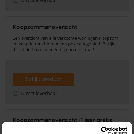
Direct leverbaar
Koopsommenoverzicht
Een overzicht van alle verkochte woningen (koopsom
en koopdatum) binnen een postcodegebied. Bekijk
direct de koopsommen bij u in de straat!
Bekijk product
Direct leverbaar
Koopsommenoverzicht (1 jaar gratis
updates)