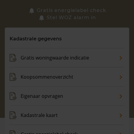
Zoek een woning
Gratis energielabel check
Stel WOZ alarm in
Vragen? Neem contact met ons op
Kadastrale gegevens
088 220 4200
Maandag t/m vrijdag - 08:00 -18:00
Gratis woningwaarde indicatie
Koopsommenoverzicht
Eigenaar opvragen
Kadastrale kaart