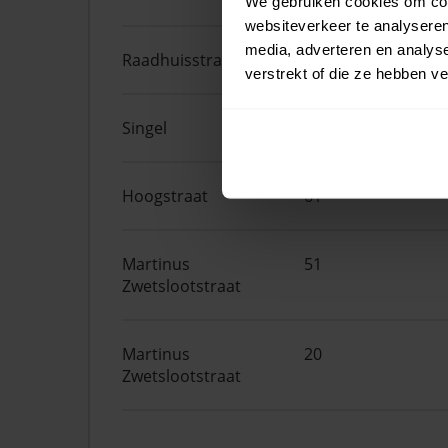
We gebruiken cookies om cont
websiteverkeer te analyseren
media, adverteren en analys
Raadhuisstraat
24
verstrekt of die ze hebben v
Singel
19
Hoogstraat
61
Martinus
51
Zwetslootstraat
Martinus
20
Zwetslootstraat