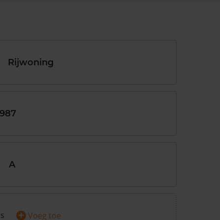
Rijwoning
1987
A
+
rs
Voeg toe