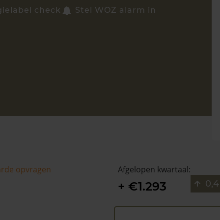
gielabel check
Stel WOZ alarm in
arde opvragen
Afgelopen kwartaal:
0,4
+ €1.293