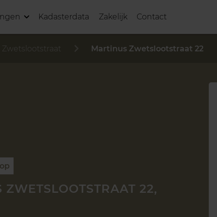
ingen
Kadasterdata
Zakelijk
Contact
 Zwetslootstraat
Martinus Zwetslootstraat 22
oop
 ZWETSLOOTSTRAAT 22,