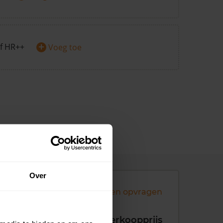
+
f HR++
Voeg toe
Over
Andere koopsommen opvragen
koopdatum
Verkoopprijs