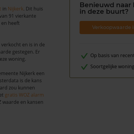
Benieuwd naar 
t
in
Nijkerk
. Dit huis
in deze buurt?
van 91 vierkante
 en heeft
Verkoopwaarde i
verkocht en is in de
arde gestegen. Er
Op basis van recen
deze woning.
Soortgelijke wonin
gemeente Nijkerk een
terdata is de kans
aard zou kunnen
et
gratis WOZ alarm
OZ waarde en kansen