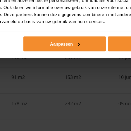
ent en advertenties te personaliseren, om functies voor social
. Ook delen we informatie over uw gebruik van onze site met on
e. Deze partners kunnen deze gegevens combineren met andere i
109 m2
369 m2
30 ju
erzameld op basis van uw gebruik van hun services.
100 m2
197 m2
30 ju
Aanpassen
116 m2
241 m2
29 ju
91 m2
153 m2
10 ju
178 m2
232 m2
05 n