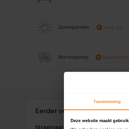
+
Zonnepanelen
Voeg toe
+
Warmtepomp
Doe Warmp
Toestemming
Eerder verkochte woningen 
Deze website maakt gebruik
Straatnaam
Huisnr.