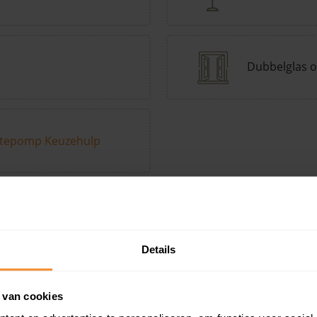
Dubbelglas o
tepomp Keuzehulp
Andere kenmerken toevoegen?
Voeg toe
Details
in de buurt
 van cookies
Woonoppervlak
Perceel
Ver