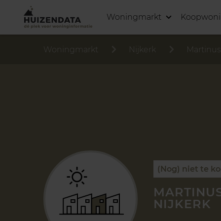
Woningmarkt
Koopwon
Woningmarkt
Nijkerk
Martinus
(Nog) niet te k
MARTINUS
NIJKERK