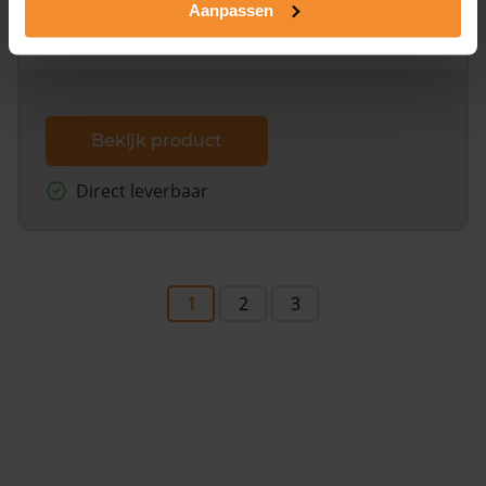
Aanpassen
omliggende percelen met de kadastrale erfgrenzen,
dit inclusief de luchtfoto!
Bekijk product
Direct leverbaar
1
2
3