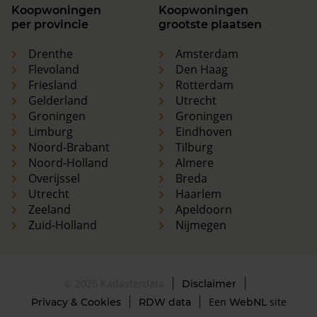
Koopwoningen
Koopwoningen
per provincie
grootste plaatsen
Drenthe
Amsterdam
Flevoland
Den Haag
Friesland
Rotterdam
Gelderland
Utrecht
Groningen
Groningen
Limburg
Eindhoven
Noord-Brabant
Tilburg
Noord-Holland
Almere
Overijssel
Breda
Utrecht
Haarlem
Zeeland
Apeldoorn
Zuid-Holland
Nijmegen
© 2026 Kadasterdata
Disclaimer
Een
site
Privacy & Cookies
RDW data
WebNL