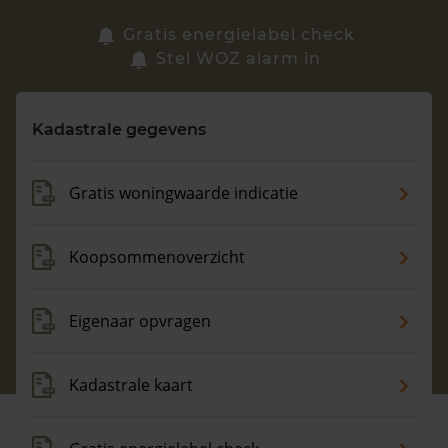
Zoek een woning
Gratis energielabel check
Stel WOZ alarm in
Vragen? Neem contact met ons op
Kadastrale gegevens
088 220 4200
Maandag t/m vrijdag - 08:00 -18:00
Gratis woningwaarde indicatie
Koopsommenoverzicht
Eigenaar opvragen
Kadastrale kaart