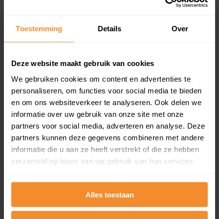
updates)
Inclusief 1 jaar gratis updates
Toestemming
Details
Over
Een overzicht van alle verkochte woningen (koopsom
en koopdatum) binnen een postcodegebied. Dit
inclusief een jaar lang gratis updates van nieuwe
Deze website maakt gebruik van cookies
koopsommen.
We gebruiken cookies om content en advertenties te
personaliseren, om functies voor social media te bieden
en om ons websiteverkeer te analyseren. Ook delen we
Bekijk product
informatie over uw gebruik van onze site met onze
partners voor social media, adverteren en analyse. Deze
Direct leverbaar
partners kunnen deze gegevens combineren met andere
informatie die u aan ze heeft verstrekt of die ze hebben
verzameld op basis van uw gebruik van hun services.
Kadastrale kaart pakket
Alles toestaan
Alleen globale ligging perceel
Een uitgebreid overzicht van het perceel en