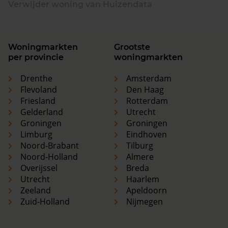
Verwijder woning van Huizendata
Woningmarkten
Grootste
per provincie
woningmarkten
Drenthe
Amsterdam
Flevoland
Den Haag
Friesland
Rotterdam
Gelderland
Utrecht
Groningen
Groningen
Limburg
Eindhoven
Noord-Brabant
Tilburg
Noord-Holland
Almere
Overijssel
Breda
Utrecht
Haarlem
Zeeland
Apeldoorn
Zuid-Holland
Nijmegen