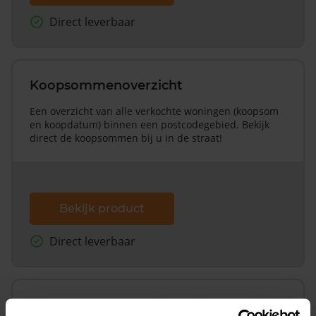
Direct leverbaar
Koopsommenoverzicht
Een overzicht van alle verkochte woningen (koopsom
en koopdatum) binnen een postcodegebied. Bekijk
direct de koopsommen bij u in de straat!
Bekijk product
Direct leverbaar
Koopsommenoverzicht (1 jaar gratis