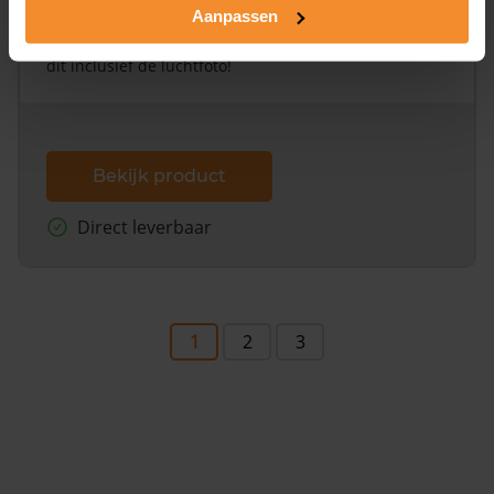
Aanpassen
Een uitgebreid overzicht van het perceel en
omliggende percelen met de kadastrale erfgrenzen,
dit inclusief de luchtfoto!
Bekijk product
Direct leverbaar
1
2
3