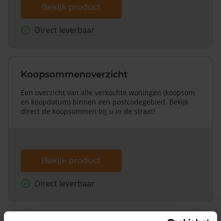
Bekijk product
Direct leverbaar
Koopsommenoverzicht
Een overzicht van alle verkochte woningen (koopsom
en koopdatum) binnen een postcodegebied. Bekijk
direct de koopsommen bij u in de straat!
Bekijk product
Direct leverbaar