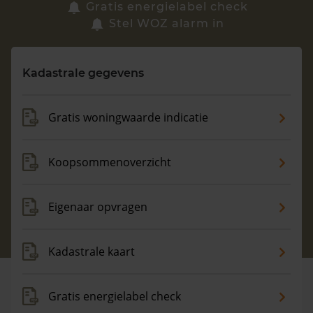
Zoek een woning
Gratis energielabel check
Stel WOZ alarm in
Vragen? Neem contact met ons op
Kadastrale gegevens
088 220 4200
Maandag t/m vrijdag - 08:00 -18:00
Gratis woningwaarde indicatie
Koopsommenoverzicht
Eigenaar opvragen
Kadastrale kaart
Gratis energielabel check