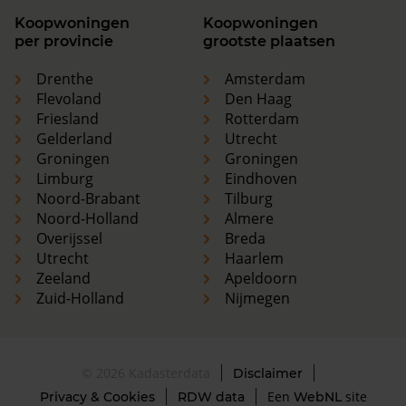
Koopwoningen
Koopwoningen
per provincie
grootste plaatsen
Drenthe
Amsterdam
Flevoland
Den Haag
Friesland
Rotterdam
Gelderland
Utrecht
Groningen
Groningen
Limburg
Eindhoven
Noord-Brabant
Tilburg
Noord-Holland
Almere
Overijssel
Breda
Utrecht
Haarlem
Zeeland
Apeldoorn
Zuid-Holland
Nijmegen
© 2026 Kadasterdata
Disclaimer
Een
site
Privacy & Cookies
RDW data
WebNL