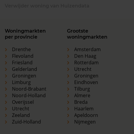
Verwijder woning van Huizendata
Woningmarkten
Grootste
per provincie
woningmarkten
Drenthe
Amsterdam
Flevoland
Den Haag
Friesland
Rotterdam
Gelderland
Utrecht
Groningen
Groningen
Limburg
Eindhoven
Noord-Brabant
Tilburg
Noord-Holland
Almere
Overijssel
Breda
Utrecht
Haarlem
Zeeland
Apeldoorn
Zuid-Holland
Nijmegen