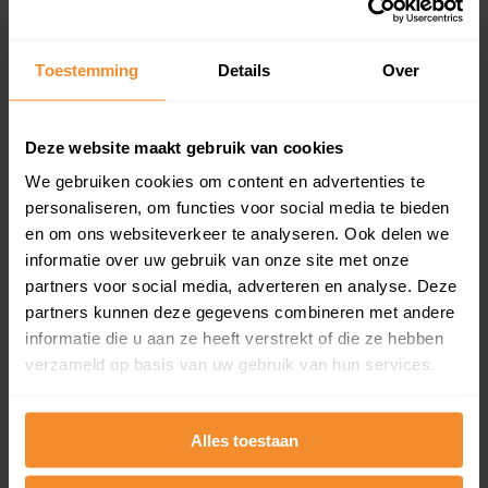
Koopsommenoverzicht (1 jaar gratis
updates)
Toestemming
Details
Over
Inclusief 1 jaar gratis updates
Een overzicht van alle verkochte woningen (koopsom
en koopdatum) binnen een postcodegebied. Dit
Deze website maakt gebruik van cookies
inclusief een jaar lang gratis updates van nieuwe
koopsommen.
We gebruiken cookies om content en advertenties te
personaliseren, om functies voor social media te bieden
en om ons websiteverkeer te analyseren. Ook delen we
informatie over uw gebruik van onze site met onze
partners voor social media, adverteren en analyse. Deze
Bekijk product
partners kunnen deze gegevens combineren met andere
Direct leverbaar
informatie die u aan ze heeft verstrekt of die ze hebben
verzameld op basis van uw gebruik van hun services.
Kadastrale kaart pakket
Alles toestaan
Alleen globale ligging perceel