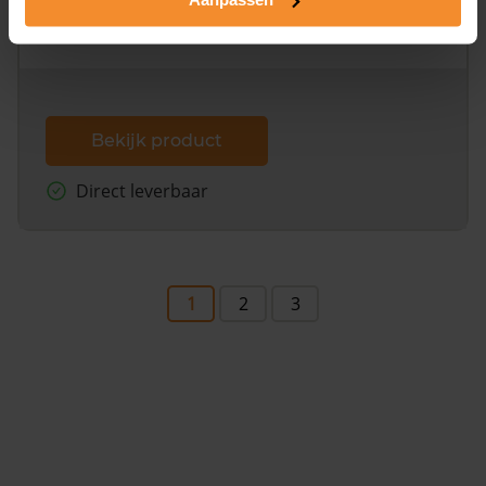
omliggende percelen met de kadastrale erfgrenzen,
dit inclusief de luchtfoto!
Bekijk product
Direct leverbaar
1
2
3