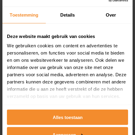
updates)
Inclusief 1 jaar gratis updates
Toestemming
Details
Over
Een overzicht van alle verkochte woningen (koopsom
en koopdatum) binnen een postcodegebied. Dit
inclusief een jaar lang gratis updates van nieuwe
Deze website maakt gebruik van cookies
koopsommen.
We gebruiken cookies om content en advertenties te
personaliseren, om functies voor social media te bieden
en om ons websiteverkeer te analyseren. Ook delen we
informatie over uw gebruik van onze site met onze
Bekijk product
partners voor social media, adverteren en analyse. Deze
partners kunnen deze gegevens combineren met andere
Direct leverbaar
informatie die u aan ze heeft verstrekt of die ze hebben
verzameld op basis van uw gebruik van hun services.
Kadastrale kaart pakket
Alles toestaan
Alleen globale ligging perceel
Een uitgebreid overzicht van het perceel en
Aanpassen