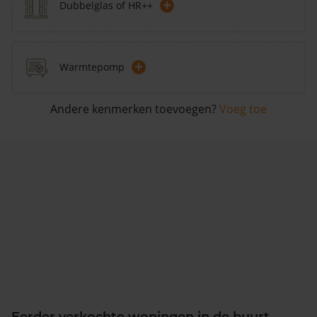
+
Dubbelglas of HR++
+
Warmtepomp
Andere kenmerken toevoegen?
Voeg toe
Eerder verkochte woningen in de buurt