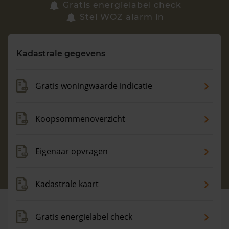
Zoek een woning
Gratis energielabel check
Stel WOZ alarm in
Vragen? Neem contact met ons op
Kadastrale gegevens
088 220 4200
Maandag t/m vrijdag - 08:00 -18:00
Gratis woningwaarde indicatie
Koopsommenoverzicht
Eigenaar opvragen
Kadastrale kaart
Gratis energielabel check