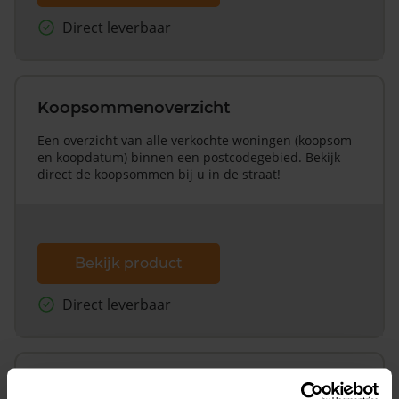
Direct leverbaar
Koopsommenoverzicht
Een overzicht van alle verkochte woningen (koopsom
en koopdatum) binnen een postcodegebied. Bekijk
direct de koopsommen bij u in de straat!
Bekijk product
Direct leverbaar
Koopsommenoverzicht (1 jaar gratis