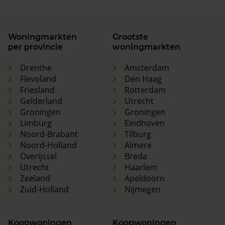
Woningmarkten
Grootste
per provincie
woningmarkten
Drenthe
Amsterdam
Flevoland
Den Haag
Friesland
Rotterdam
Gelderland
Utrecht
Groningen
Groningen
Limburg
Eindhoven
Noord-Brabant
Tilburg
Noord-Holland
Almere
Overijssel
Breda
Utrecht
Haarlem
Zeeland
Apeldoorn
Zuid-Holland
Nijmegen
Koopwoningen
Koopwoningen