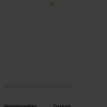
Verwijder woning van Huizendata
Woningmarkten
Grootste