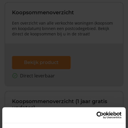
Koopsommenoverzicht
Een overzicht van alle verkochte woningen (koopsom
en koopdatum) binnen een postcodegebied. Bekijk
direct de koopsommen bij u in de straat!
Bekijk product
Direct leverbaar
Koopsommenoverzicht (1 jaar gratis
updates)
Inclusief 1 jaar gratis updates
Een overzicht van alle verkochte woningen (koopsom