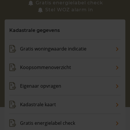
Zoek een woning
Gratis energielabel check
Stel WOZ alarm in
Vragen? Neem contact met ons op
Kadastrale gegevens
088 220 4200
Maandag t/m vrijdag - 08:00 -18:00
Gratis woningwaarde indicatie
Koopsommenoverzicht
Eigenaar opvragen
Kadastrale kaart
Gratis energielabel check