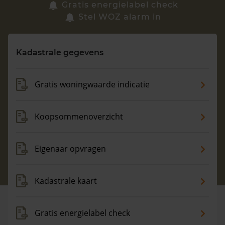
Zoek een woning
Gratis energielabel check
Stel WOZ alarm in
Vragen? Neem contact met ons op
Kadastrale gegevens
088 220 4200
Maandag t/m vrijdag - 08:00 -18:00
Gratis woningwaarde indicatie
Koopsommenoverzicht
Eigenaar opvragen
Kadastrale kaart
Gratis energielabel check