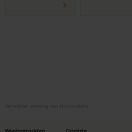
Verwijder woning van Huizendata
Woningmarkten
Grootste