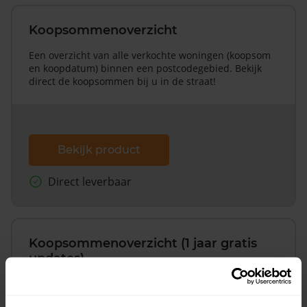
Koopsommenoverzicht
Een overzicht van alle verkochte woningen (koopsom
en koopdatum) binnen een postcodegebied. Bekijk
direct de koopsommen bij u in de straat!
Bekijk product
Direct leverbaar
Koopsommenoverzicht (1 jaar gratis
updates)
Inclusief 1 jaar gratis updates
Een overzicht van alle verkochte woningen (koopsom