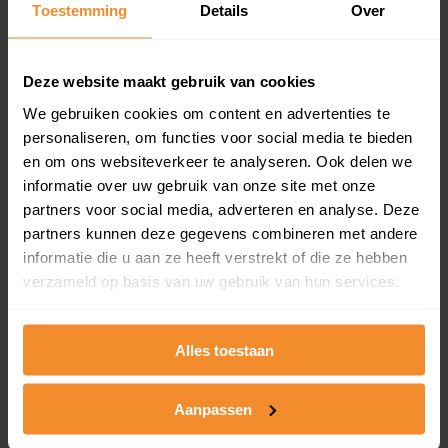
Toestemming
Details
Over
en koopdatum) binnen een postcodegebied. Dit
inclusief een jaar lang gratis updates van nieuwe
koopsommen.
Deze website maakt gebruik van cookies
We gebruiken cookies om content en advertenties te
personaliseren, om functies voor social media te bieden
Bekijk product
en om ons websiteverkeer te analyseren. Ook delen we
informatie over uw gebruik van onze site met onze
Direct leverbaar
partners voor social media, adverteren en analyse. Deze
partners kunnen deze gegevens combineren met andere
informatie die u aan ze heeft verstrekt of die ze hebben
verzameld op basis van uw gebruik van hun services.
Kadastrale kaart pakket
Alleen globale ligging perceel
Alles toestaan
Een uitgebreid overzicht van het perceel en
omliggende percelen met de kadastrale erfgrenzen,
dit inclusief de luchtfoto!
Aanpassen