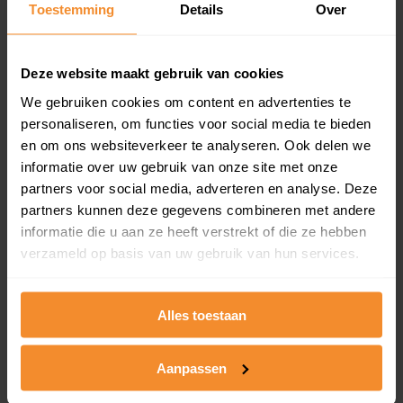
Toestemming
Details
Over
en koopdatum) binnen een postcodegebied. Dit
inclusief een jaar lang gratis updates van nieuwe
koopsommen.
Deze website maakt gebruik van cookies
We gebruiken cookies om content en advertenties te
personaliseren, om functies voor social media te bieden
Bekijk product
en om ons websiteverkeer te analyseren. Ook delen we
informatie over uw gebruik van onze site met onze
Direct leverbaar
partners voor social media, adverteren en analyse. Deze
partners kunnen deze gegevens combineren met andere
informatie die u aan ze heeft verstrekt of die ze hebben
verzameld op basis van uw gebruik van hun services.
Kadastrale kaart pakket
Alleen globale ligging perceel
Alles toestaan
Een uitgebreid overzicht van het perceel en
omliggende percelen met de kadastrale erfgrenzen,
dit inclusief de luchtfoto!
Aanpassen