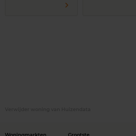
Verwijder woning van Huizendata
Woningmarkten
Grootste