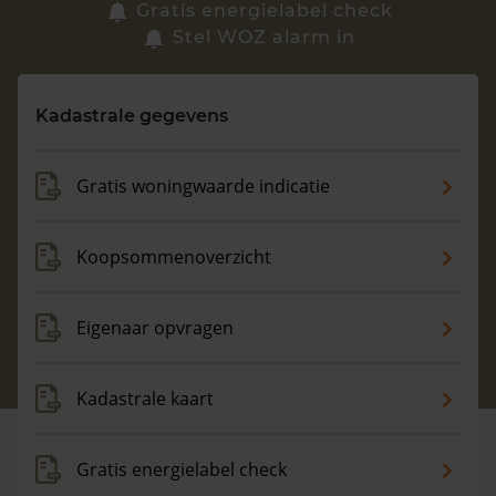
Zoek een woning
Gratis energielabel check
Stel WOZ alarm in
Vragen? Neem contact met ons op
Kadastrale gegevens
088 220 4200
Maandag t/m vrijdag - 08:00 -18:00
Gratis woningwaarde indicatie
Koopsommenoverzicht
Eigenaar opvragen
Kadastrale kaart
Gratis energielabel check