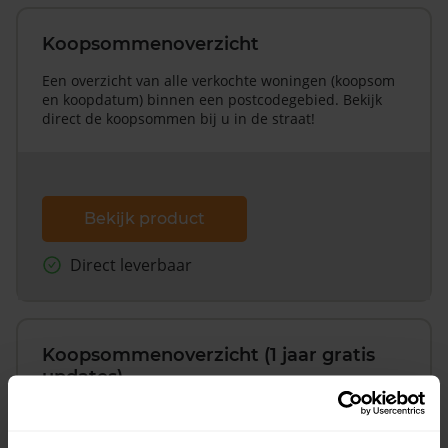
Koopsommenoverzicht
Een overzicht van alle verkochte woningen (koopsom
en koopdatum) binnen een postcodegebied. Bekijk
direct de koopsommen bij u in de straat!
Bekijk product
Direct leverbaar
Koopsommenoverzicht (1 jaar gratis
updates)
Inclusief 1 jaar gratis updates
Een overzicht van alle verkochte woningen (koopsom