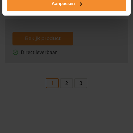
omliggende percelen met de kadastrale erfgrenzen,
Aanpassen
dit inclusief de luchtfoto!
Bekijk product
Direct leverbaar
1
2
3