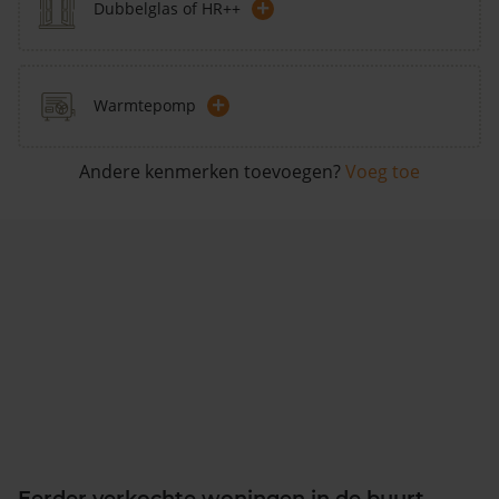
+
Dubbelglas of HR++
+
Warmtepomp
Andere kenmerken toevoegen?
Voeg toe
Eerder verkochte woningen in de buurt