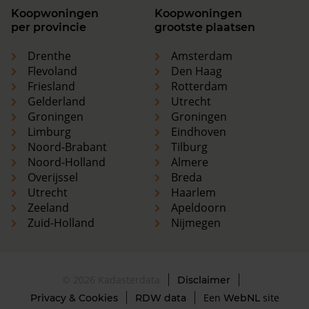
Koopwoningen
Koopwoningen
per provincie
grootste plaatsen
Drenthe
Amsterdam
Flevoland
Den Haag
Friesland
Rotterdam
Gelderland
Utrecht
Groningen
Groningen
Limburg
Eindhoven
Noord-Brabant
Tilburg
Noord-Holland
Almere
Overijssel
Breda
Utrecht
Haarlem
Zeeland
Apeldoorn
Zuid-Holland
Nijmegen
© 2026 Kadasterdata
Disclaimer
Een
site
Privacy & Cookies
RDW data
WebNL