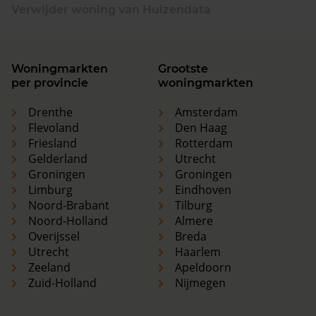
Verwijder woning van Huizendata
Woningmarkten
Grootste
per provincie
woningmarkten
Drenthe
Amsterdam
Flevoland
Den Haag
Friesland
Rotterdam
Gelderland
Utrecht
Groningen
Groningen
Limburg
Eindhoven
Noord-Brabant
Tilburg
Noord-Holland
Almere
Overijssel
Breda
Utrecht
Haarlem
Zeeland
Apeldoorn
Zuid-Holland
Nijmegen