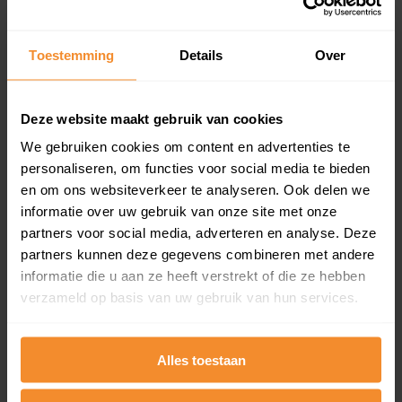
updates)
Inclusief 1 jaar gratis updates
Toestemming
Details
Over
Een overzicht van alle verkochte woningen (koopsom
en koopdatum) binnen een postcodegebied. Dit
inclusief een jaar lang gratis updates van nieuwe
Deze website maakt gebruik van cookies
koopsommen.
We gebruiken cookies om content en advertenties te
personaliseren, om functies voor social media te bieden
en om ons websiteverkeer te analyseren. Ook delen we
Bekijk product
informatie over uw gebruik van onze site met onze
partners voor social media, adverteren en analyse. Deze
Direct leverbaar
partners kunnen deze gegevens combineren met andere
informatie die u aan ze heeft verstrekt of die ze hebben
verzameld op basis van uw gebruik van hun services.
Kadastrale kaart pakket
Alles toestaan
Alleen globale ligging perceel
Een uitgebreid overzicht van het perceel en