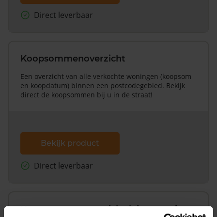
Direct leverbaar
Koopsommenoverzicht
Een overzicht van alle verkochte woningen (koopsom
en koopdatum) binnen een postcodegebied. Bekijk
direct de koopsommen bij u in de straat!
Bekijk product
Direct leverbaar
Koopsommenoverzicht (1 jaar gratis