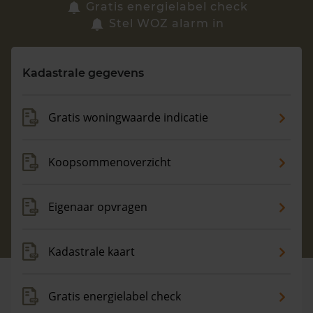
Zoek een woning
Gratis energielabel check
Stel WOZ alarm in
Vragen? Neem contact met ons op
Kadastrale gegevens
088 220 4200
Maandag t/m vrijdag - 08:00 -18:00
Gratis woningwaarde indicatie
Koopsommenoverzicht
Eigenaar opvragen
Kadastrale kaart
Gratis energielabel check