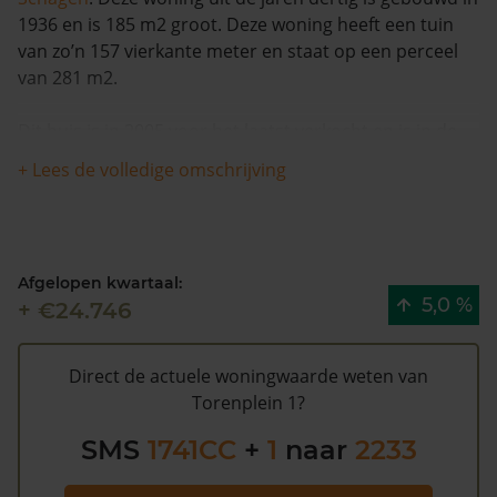
1936 en is 185 m2 groot. Deze woning heeft een tuin
van zo’n 157 vierkante meter en staat op een perceel
van 281 m2.
Dit huis is in 2005 voor het laatst verkocht en is in de
afgelopen 12 maanden met meer dan 4% in waarde
+ Lees de volledige omschrijving
gestegen. De woning is na 1993 één keer verkocht.
De WOZ waarde van Torenplein 1 volgens de gemeente
Schagen is €401.000 (2020). Volgens Kadasterdata is de
Afgelopen kwartaal:
kans laag dat deze waarde te hoog is en dat er
5,0 %
+ €24.746
bespaard zou kunnen worden op de gemeentelijke
belastingen. Met het
gratis WOZ alarm
bent u elk jaar
op de hoogte van uw laatste WOZ waarde en kansen
Direct de actuele woningwaarde weten van
op besparing. Schrijf u
hier
gratis in.
Torenplein 1?
SMS
1741CC
+
1
naar
2233