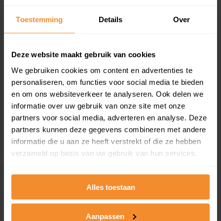
updates)
Inclusief 1 jaar gratis updates
Toestemming
Details
Over
Een overzicht van alle verkochte woningen (koopsom
en koopdatum) binnen een postcodegebied. Dit
Deze website maakt gebruik van cookies
inclusief een jaar lang gratis updates van nieuwe
koopsommen.
We gebruiken cookies om content en advertenties te
personaliseren, om functies voor social media te bieden
en om ons websiteverkeer te analyseren. Ook delen we
informatie over uw gebruik van onze site met onze
Bekijk product
partners voor social media, adverteren en analyse. Deze
partners kunnen deze gegevens combineren met andere
Direct leverbaar
informatie die u aan ze heeft verstrekt of die ze hebben
verzameld op basis van uw gebruik van hun services.
Kadastrale kaart pakket
Alles toestaan
Alleen globale ligging perceel
Aanpassen
Een uitgebreid overzicht van het perceel en