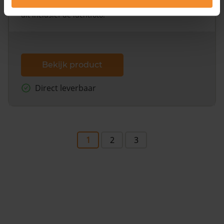
omliggende percelen met de kadastrale erfgrenzen,
dit inclusief de luchtfoto!
Bekijk product
Direct leverbaar
1
2
3