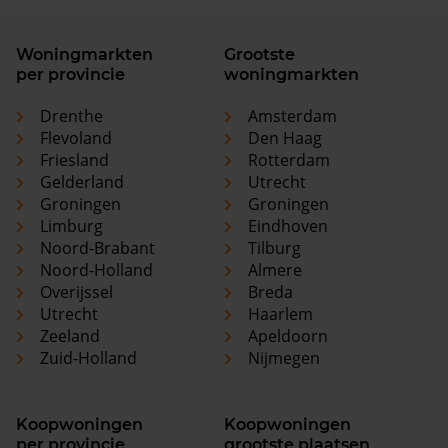
Woningmarkten
Grootste
per provincie
woningmarkten
Drenthe
Amsterdam
Flevoland
Den Haag
Friesland
Rotterdam
Gelderland
Utrecht
Groningen
Groningen
Limburg
Eindhoven
Noord-Brabant
Tilburg
Noord-Holland
Almere
Overijssel
Breda
Utrecht
Haarlem
Zeeland
Apeldoorn
Zuid-Holland
Nijmegen
Koopwoningen
Koopwoningen
per provincie
grootste plaatsen