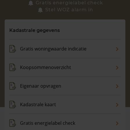
Zoek een woning
Gratis energielabel check
Stel WOZ alarm in
Vragen? Neem contact met ons op
Kadastrale gegevens
088 220 4200
Maandag t/m vrijdag - 08:00 -18:00
Gratis woningwaarde indicatie
Koopsommenoverzicht
Eigenaar opvragen
Kadastrale kaart
Gratis energielabel check