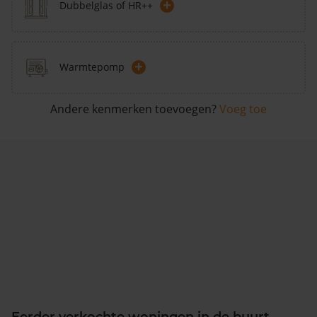
+
Dubbelglas of HR++
+
Warmtepomp
Andere kenmerken toevoegen?
Voeg toe
Eerder verkochte woningen in de buurt