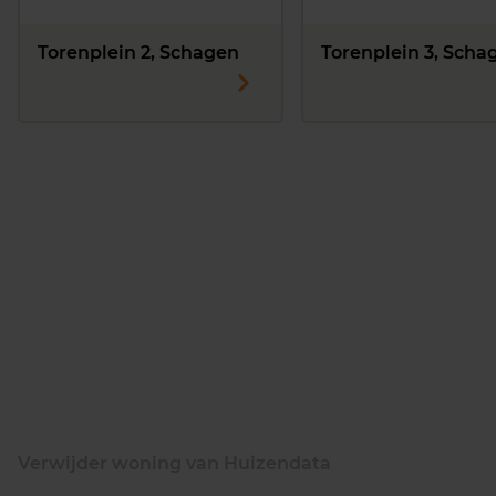
Torenplein 2, Schagen
Torenplein 3, Scha
Verwijder woning van Huizendata