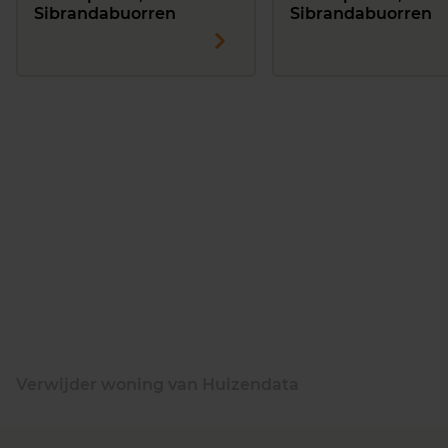
Sibrandabuorren
Sibrandabuorren
Verwijder woning van Huizendata