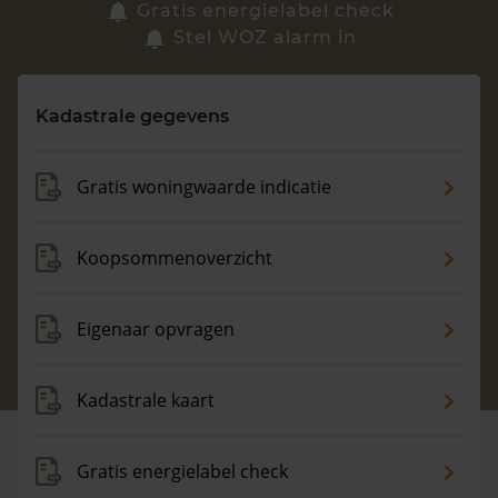
Zoek een woning
Gratis energielabel check
Stel WOZ alarm in
Vragen? Neem contact met ons op
Kadastrale gegevens
088 220 4200
Maandag t/m vrijdag - 08:00 -18:00
Gratis woningwaarde indicatie
Koopsommenoverzicht
Eigenaar opvragen
Kadastrale kaart
Gratis energielabel check