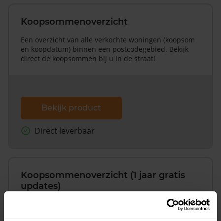
Koopsommenoverzicht
Een overzicht van alle verkochte woningen (koopsom
en koopdatum) binnen een postcodegebied. Bekijk
direct de koopsommen bij u in de straat!
Bekijk product
Direct leverbaar
Koopsommenoverzicht (1 jaar gratis
updates)
Inclusief 1 jaar gratis updates
Een overzicht van alle verkochte woningen (koopsom