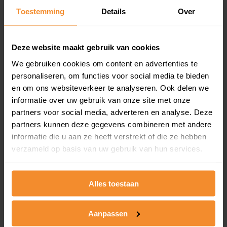
en koopdatum) binnen een postcodegebied. Dit
Toestemming
Details
Over
inclusief een jaar lang gratis updates van nieuwe
koopsommen.
Deze website maakt gebruik van cookies
We gebruiken cookies om content en advertenties te
personaliseren, om functies voor social media te bieden
Bekijk product
en om ons websiteverkeer te analyseren. Ook delen we
informatie over uw gebruik van onze site met onze
Direct leverbaar
partners voor social media, adverteren en analyse. Deze
partners kunnen deze gegevens combineren met andere
informatie die u aan ze heeft verstrekt of die ze hebben
Kadastrale kaart pakket
verzameld op basis van uw gebruik van hun services.
Alleen globale ligging perceel
Een uitgebreid overzicht van het perceel en
Alles toestaan
omliggende percelen met de kadastrale erfgrenzen,
dit inclusief de luchtfoto!
Aanpassen