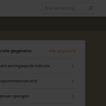
Zoek een woning
trale gegevens
Alle gegevens
atis woningwaarde indicatie
oopsommenoverzicht
genaar opvragen