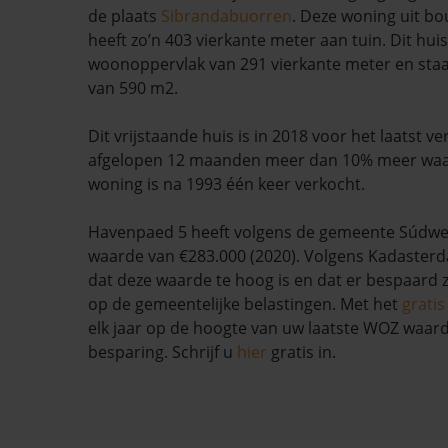
de plaats
Sibrandabuorren
. Deze woning uit b
heeft zo’n 403 vierkante meter aan tuin. Dit hui
woonoppervlak van 291 vierkante meter en staa
van 590 m2.
Dit vrijstaande huis is in 2018 voor het laatst ve
afgelopen 12 maanden meer dan 10% meer wa
woning is na 1993 één keer verkocht.
Havenpaed 5 heeft volgens de gemeente Súdwe
waarde van €283.000 (2020). Volgens Kadasterda
dat deze waarde te hoog is en dat er bespaard
op de gemeentelijke belastingen. Met het
grati
elk jaar op de hoogte van uw laatste WOZ waar
besparing. Schrijf u
hier
gratis in.