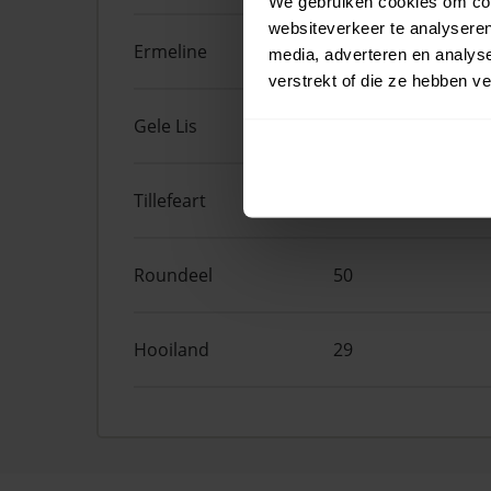
We gebruiken cookies om cont
websiteverkeer te analyseren
Ermeline
65
media, adverteren en analys
verstrekt of die ze hebben v
Gele Lis
2
Tillefeart
7
Roundeel
50
Hooiland
29