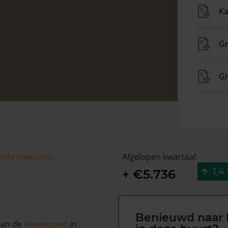
Ka
Gr
Gr
arde opvragen
Afgelopen kwartaal:
1,4
+ €5.736
Benieuwd naar 
 aan de
Havenpaed
in