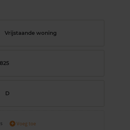
Vrijstaande woning
1825
D
+
rs
Voeg toe