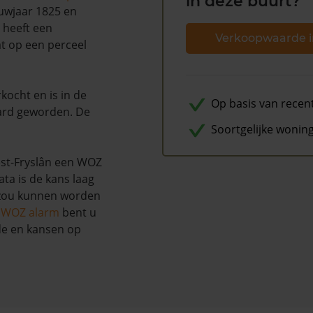
in deze buurt?
ouwjaar 1825 en
s heeft een
Verkoopwaarde i
t op een perceel
rkocht en is in de
Op basis van recen
ard geworden. De
Soortgelijke wonin
st-Fryslân een WOZ
ta is de kans laag
 zou kunnen worden
s WOZ alarm
bent u
de en kansen op