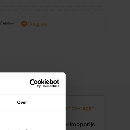
+
f HR++
Voeg toe
Over
Andere koopsommen opvragen
koopdatum
Verkoopprijs