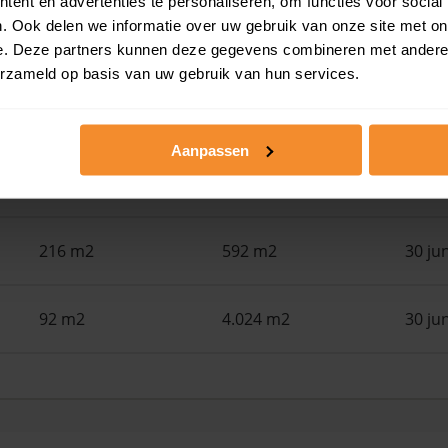
ent en advertenties te personaliseren, om functies voor social
. Ook delen we informatie over uw gebruik van onze site met on
103 m2
326 m2
30 ju
e. Deze partners kunnen deze gegevens combineren met andere i
erzameld op basis van uw gebruik van hun services.
108 m2
260 m2
30 ju
Aanpassen
145 m2
266 m2
30 ju
216 m2
592 m2
30 ju
92 m2
4.024 m2
30 ju