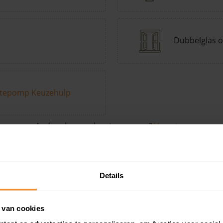
Dubbelglas o
tepomp Keuzehulp
Andere kenmerken toevoegen?
Voeg toe
Details
in de buurt
 van cookies
Woonoppervlak
Perceel
Ver