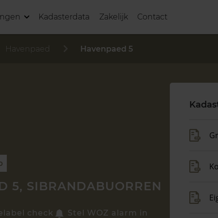
ingen
Kadasterdata
Zakelijk
Contact
Havenpaed
Havenpaed 5
Kadas
Gr
p
K
D 5, SIBRANDABUORREN
Ei
elabel check
Stel WOZ alarm in