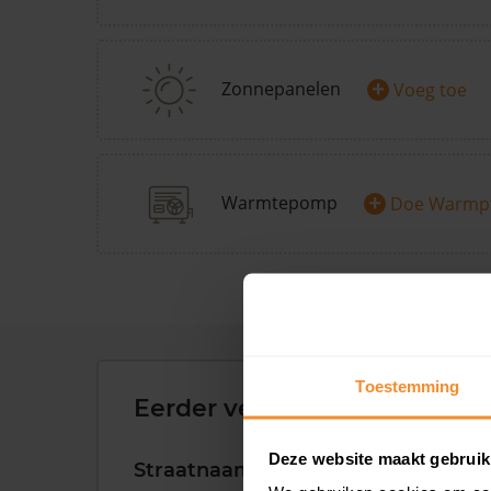
+
Zonnepanelen
Voeg toe
+
Warmtepomp
Doe Warmp
Toestemming
Eerder verkochte woningen 
Deze website maakt gebruik
Straatnaam
Huisnr.