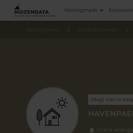
Woningmarkt
Koopwon
Woningmarkt
Sibrandabuorren
(Nog) niet te koo
HAVENPAE
Gratis energi