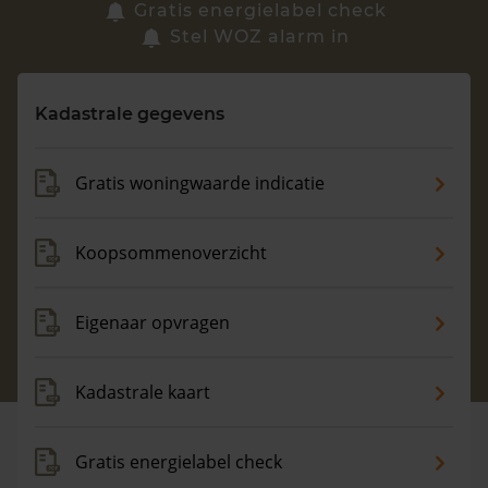
Zoek een woning
Gratis energielabel check
Stel WOZ alarm in
Vragen? Neem contact met ons op
Kadastrale gegevens
088 220 4200
Maandag t/m vrijdag - 08:00 -18:00
Gratis woningwaarde indicatie
Koopsommenoverzicht
Eigenaar opvragen
Kadastrale kaart
Gratis energielabel check