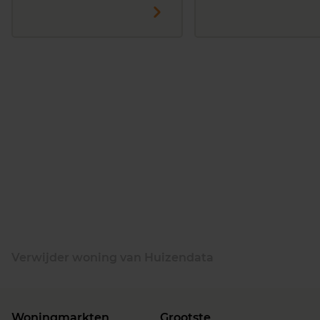
Verwijder woning van Huizendata
Woningmarkten
Grootste