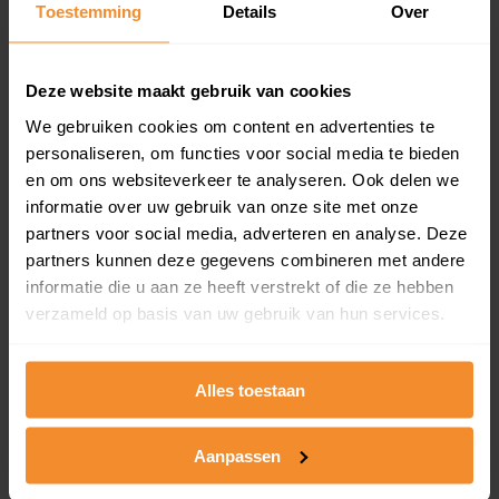
Toestemming
Details
Over
en koopdatum) binnen een postcodegebied. Dit
inclusief een jaar lang gratis updates van nieuwe
koopsommen.
Deze website maakt gebruik van cookies
We gebruiken cookies om content en advertenties te
personaliseren, om functies voor social media te bieden
Bekijk product
en om ons websiteverkeer te analyseren. Ook delen we
informatie over uw gebruik van onze site met onze
Direct leverbaar
partners voor social media, adverteren en analyse. Deze
partners kunnen deze gegevens combineren met andere
informatie die u aan ze heeft verstrekt of die ze hebben
verzameld op basis van uw gebruik van hun services.
Kadastrale kaart pakket
Alleen globale ligging perceel
Alles toestaan
Een uitgebreid overzicht van het perceel en
omliggende percelen met de kadastrale erfgrenzen,
dit inclusief de luchtfoto!
Aanpassen