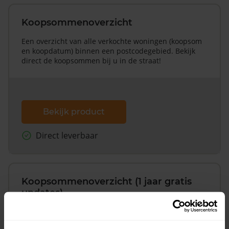
Koopsommenoverzicht
Een overzicht van alle verkochte woningen (koopsom
en koopdatum) binnen een postcodegebied. Bekijk
direct de koopsommen bij u in de straat!
Bekijk product
Direct leverbaar
Koopsommenoverzicht (1 jaar gratis
updates)
Inclusief 1 jaar gratis updates
Een overzicht van alle verkochte woningen (koopsom