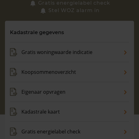
Zoek een woning
Gratis energielabel check
Stel WOZ alarm in
Vragen? Neem contact met ons op
Kadastrale gegevens
088 220 4200
Maandag t/m vrijdag - 08:00 -18:00
Gratis woningwaarde indicatie
Koopsommenoverzicht
Eigenaar opvragen
Kadastrale kaart
Gratis energielabel check