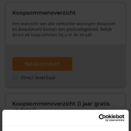
Koopsommenoverzicht
Een overzicht van alle verkochte woningen (koopsom
en koopdatum) binnen een postcodegebied. Bekijk
direct de koopsommen bij u in de straat!
Bekijk product
Direct leverbaar
Koopsommenoverzicht (1 jaar gratis
updates)
Inclusief 1 jaar gratis updates
Een overzicht van alle verkochte woningen (koopsom