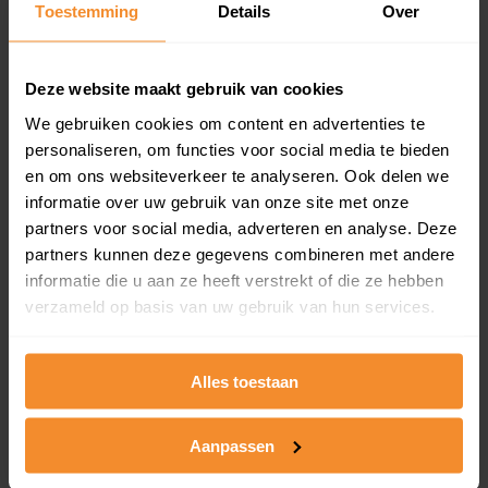
Toestemming
Details
Over
en koopdatum) binnen een postcodegebied. Dit
inclusief een jaar lang gratis updates van nieuwe
koopsommen.
Deze website maakt gebruik van cookies
We gebruiken cookies om content en advertenties te
personaliseren, om functies voor social media te bieden
Bekijk product
en om ons websiteverkeer te analyseren. Ook delen we
informatie over uw gebruik van onze site met onze
Direct leverbaar
partners voor social media, adverteren en analyse. Deze
partners kunnen deze gegevens combineren met andere
informatie die u aan ze heeft verstrekt of die ze hebben
verzameld op basis van uw gebruik van hun services.
Kadastrale kaart pakket
Alleen globale ligging perceel
Alles toestaan
Een uitgebreid overzicht van het perceel en
omliggende percelen met de kadastrale erfgrenzen,
dit inclusief de luchtfoto!
Aanpassen