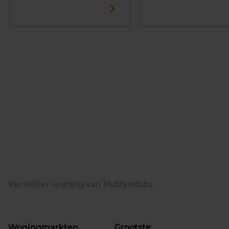
Verwijder woning van Huizendata
Woningmarkten
Grootste