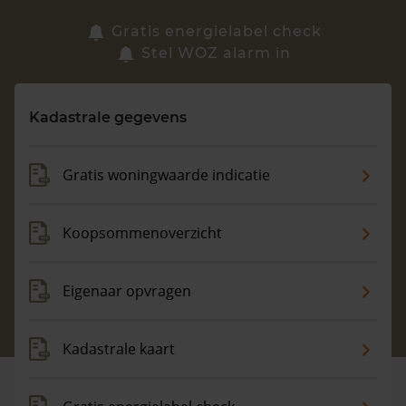
Zoek een woning
Gratis energielabel check
Stel WOZ alarm in
Vragen? Neem contact met ons op
Kadastrale gegevens
088 220 4200
Maandag t/m vrijdag - 08:00 -18:00
Gratis woningwaarde indicatie
Koopsommenoverzicht
Eigenaar opvragen
Kadastrale kaart