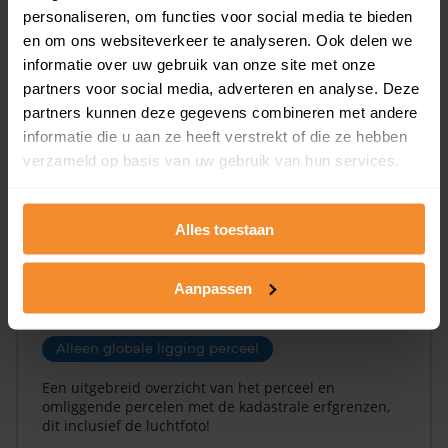
personaliseren, om functies voor social media te bieden
Een overzicht van alle verkochte woningen (koopsom
en om ons websiteverkeer te analyseren. Ook delen we
en koopdatum) binnen een postcodegebied. Dit
inclusief een jaar lang gratis updates van nieuwe
informatie over uw gebruik van onze site met onze
koopsommen.
partners voor social media, adverteren en analyse. Deze
partners kunnen deze gegevens combineren met andere
informatie die u aan ze heeft verstrekt of die ze hebben
verzameld op basis van uw gebruik van hun services.
Bekijk product
Direct leverbaar
Alles toestaan
Aanpassen
Kadastrale kaart pakket
Alleen globale ligging perceel
Een uitgebreid overzicht van het perceel en
omliggende percelen met de kadastrale erfgrenzen,
dit inclusief de luchtfoto!