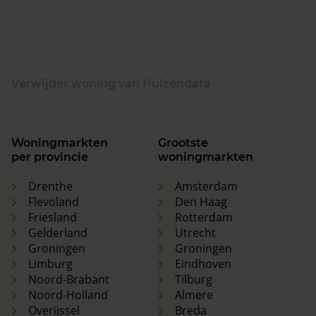
Verwijder woning van Huizendata
Woningmarkten
Grootste
per provincie
woningmarkten
Drenthe
Amsterdam
Flevoland
Den Haag
Friesland
Rotterdam
Gelderland
Utrecht
Groningen
Groningen
Limburg
Eindhoven
Noord-Brabant
Tilburg
Noord-Holland
Almere
Overijssel
Breda