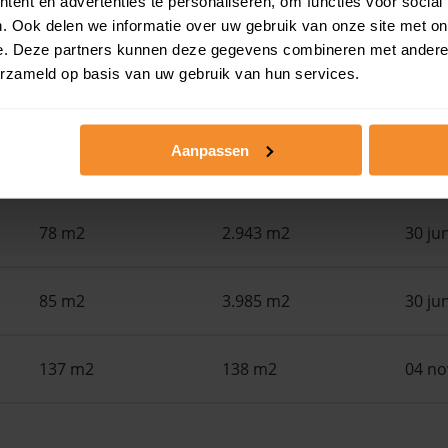
ent en advertenties te personaliseren, om functies voor social
. Ook delen we informatie over uw gebruik van onze site met on
Woonoppervlak
Perceel
Ver
e. Deze partners kunnen deze gegevens combineren met andere i
erzameld op basis van uw gebruik van hun services.
110 m2
114 m2
30 ju
Aanpassen
136 m2
183 m2
30 ju
78 m2
2.943 m2
30 ju
85 m2
3.985 m2
30 ju
137 m2
138 m2
04 n