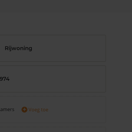
Rijwoning
1974
+
kamers
Voeg toe