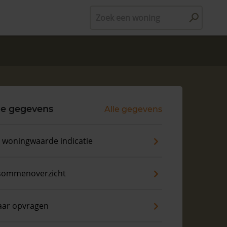
Zoek een woning
le gegevens
Alle gegevens
s woningwaarde indicatie
sommenoverzicht
aar opvragen