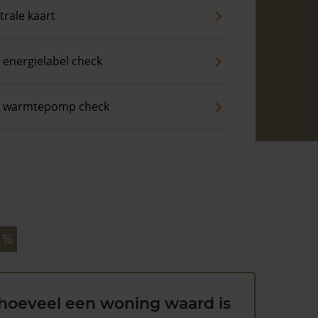
trale kaart
 energielabel check
s warmtepomp check
 %
hoeveel een woning waard is