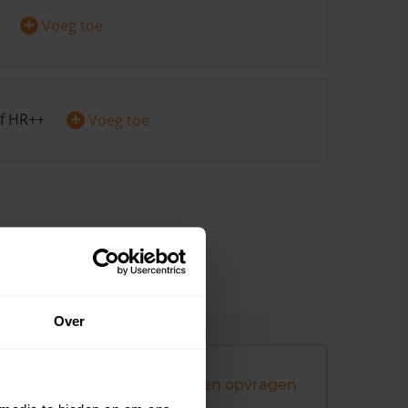
+
Voeg toe
+
f HR++
Voeg toe
Over
Andere koopsommen opvragen