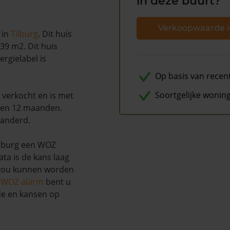
in deze buurt?
Verkoopwaarde i
in
Tilburg
. Dit huis
39 m2. Dit huis
ergielabel is
Op basis van recen
Soortgelijke wonin
 verkocht en is met
pen 12 maanden.
randerd.
ilburg een WOZ
ta is de kans laag
 zou kunnen worden
s WOZ alarm
bent u
de en kansen op