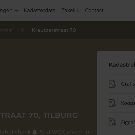
ingen
Kadasterdata
Zakelijk
Contact
straat
Kreutzerstraat 70
Kadastra
Grati
Koop
TRAAT 70, TILBURG
Eigen
label check
Stel WOZ alarm in