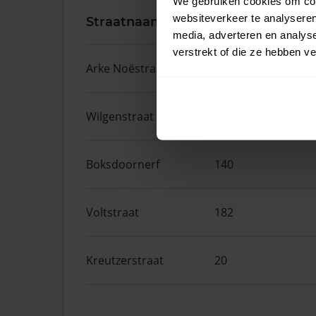
We gebruiken cookies om cont
websiteverkeer te analyseren
Straatnaam
Huisnr.
media, adverteren en analys
verstrekt of die ze hebben v
Arke Noëstraat
78
Wilgenstraat
2
Boksdoornerf
140
Voltstraat
182
Kreutzerstraat
20