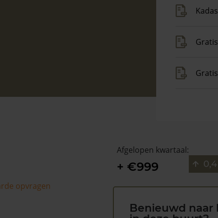
Kadas
Gratis
Grati
Afgelopen kwartaal:
0,4
+ €999
arde opvragen
Benieuwd naar 